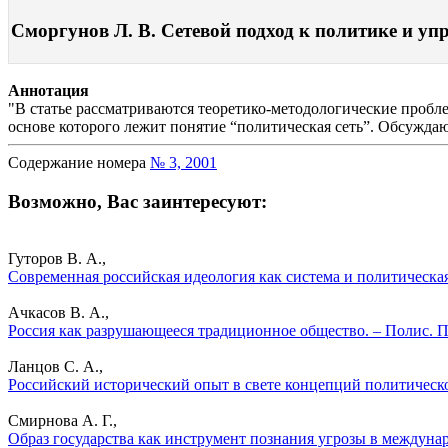
Сморгунов Л. В. Сетевой подход к политике и упр
Аннотация
"В статье рассматриваются теоретико-методологические пробл
основе которого лежит понятие “политическая сеть”. Обсужд
Содержание номера
№ 3, 2001
Возможно, Вас заинтересуют:
Гуторов В. А.,
Современная российская идеология как система и политическая
Ачкасов В. А.,
Россия как разрушающееся традиционное общество. – Полис. П
Ланцов С. А.,
Российский исторический опыт в свете концепций политическ
Смирнова А. Г.,
Образ государства как инструмент познания угрозы в междуна