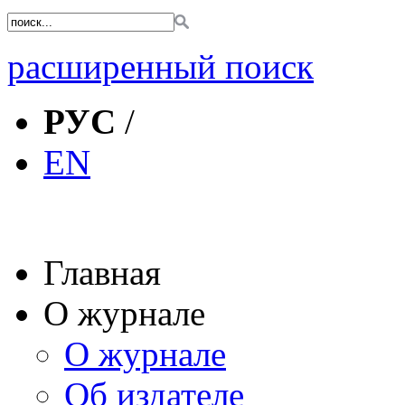
расширенный поиск
РУС
/
EN
Главная
О журнале
О журнале
Об издателе