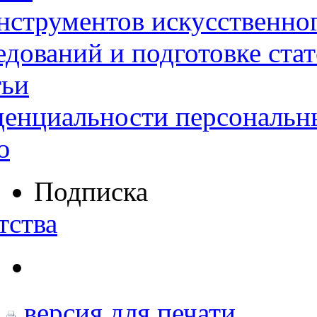
нструментов искусственног
дований и подготовке ста
тьи
денциальности персональн
ю
Подписка
тства
версия для печати