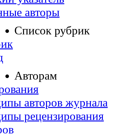
нные авторы
Список рубрик
рик
д
Авторам
рования
ипы авторов журнала
ципы рецензирования
ров