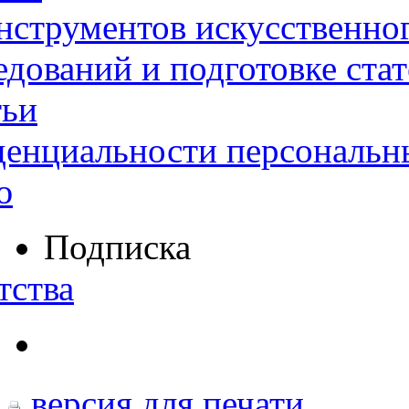
нструментов искусственног
дований и подготовке ста
тьи
денциальности персональн
ю
Подписка
тства
версия для печати