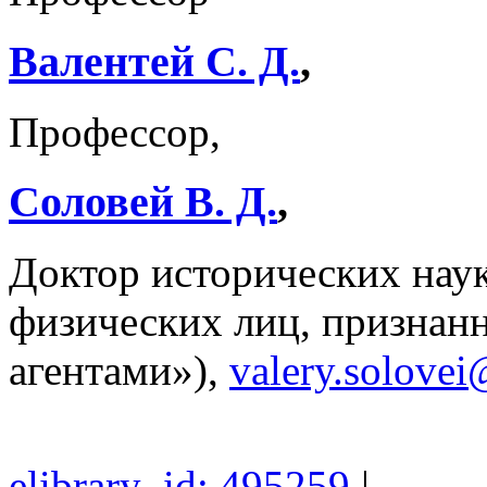
Валентей С. Д.
,
Профессор,
Соловей В. Д.
,
Доктор исторических наук
физических лиц, призна
агентами»),
valery.solove
elibrary_id: 495259
|