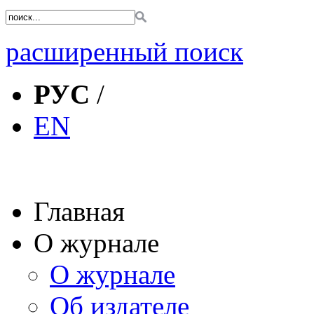
расширенный поиск
РУС
/
EN
Главная
О журнале
О журнале
Об издателе