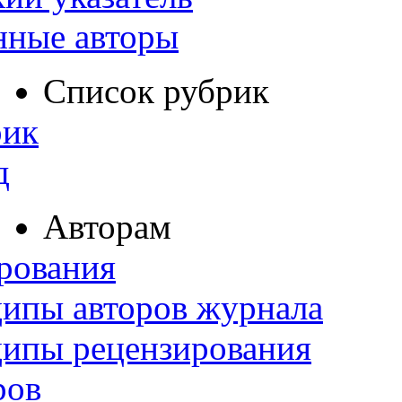
нные авторы
Список рубрик
рик
д
Авторам
рования
ипы авторов журнала
ципы рецензирования
ров