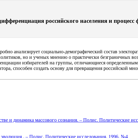
дифференциация российского населения и процесс
робно анализирует социально-демографический состав электора
 политиков, но и ученых мнению о практически безграничных в
енциации избирателей на группы, отличающиеся определенным 
автора, способен создать основу для превращения российской 
стве и динамика массового сознания. – Полис. Политические ис
и эволюция . – Полис. Политические исследования. 1996. №4