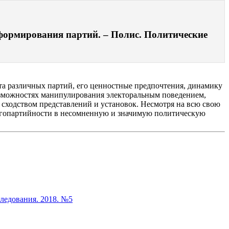
 формирования партий. – Полис. Политические
та различных партий, его ценностные предпочтения, динамику
озможностях манипулирования электоральным поведением,
сходством представлений и установок. Несмотря на всю свою
многопартийности в несомненную и значимую политическую
следования. 2018. №5