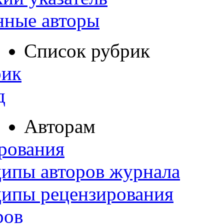
нные авторы
Список рубрик
рик
д
Авторам
рования
ипы авторов журнала
ципы рецензирования
ров