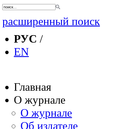
расширенный поиск
РУС
/
EN
Главная
О журнале
О журнале
Об издателе