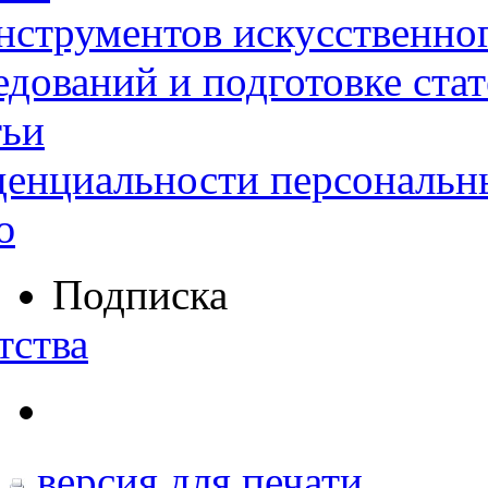
нструментов искусственног
дований и подготовке ста
тьи
денциальности персональн
ю
Подписка
тства
версия для печати