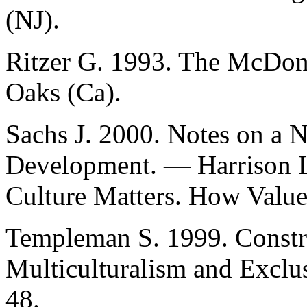
(NJ).
Ritzer G. 1993. The McDona
Oaks (Ca).
Sachs J. 2000. Notes on a
Development. — Harrison L.
Culture Matters. How Valu
Templeman S. 1999. Construc
Multiculturalism and Exclus
48.