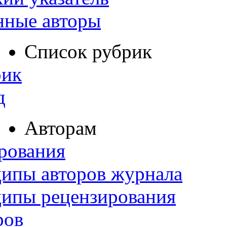
нные авторы
Список рубрик
рик
д
Авторам
рования
ипы авторов журнала
ципы рецензирования
ров