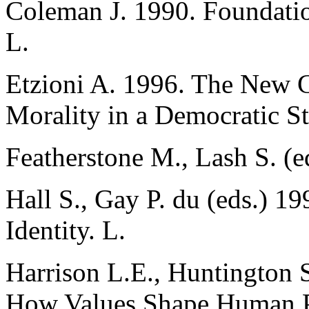
Colemаn J. 1990. Foundatio
L.
Etzioni A. 1996. The New
Morality in a Democratic St
Fеatherstone M., Lash S. (e
Hall S., Gay P. du (eds.) 19
Identity. L.
Harrison L.E., Huntington S
How Values Shape Human P