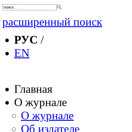
расширенный поиск
РУС
/
EN
Главная
О журнале
О журнале
Об издателе