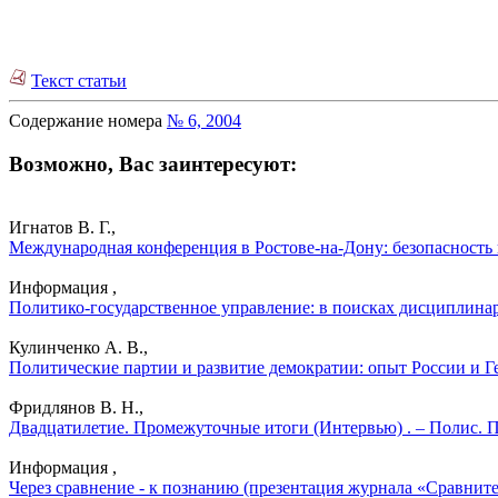
Текст статьи
Содержание номера
№ 6, 2004
Возможно, Вас заинтересуют:
Игнатов В. Г.,
Международная конференция в Ростове-на-Дону: безопасность 
Информация ,
Политико-государственное управление: в поисках дисциплинар
Кулинченко А. В.,
Политические партии и развитие демократии: опыт России и Г
Фридлянов В. Н.,
Двадцатилетие. Промежуточные итоги (Интервью) . – Полис. 
Информация ,
Через сравнение - к познанию (презентация журнала «Сравните