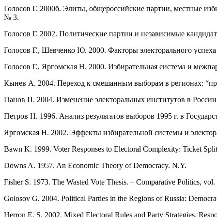
Голосов Г. 2000б. Элиты, общероссийские партии, местные из
№ 3.
Голосов Г. 2002. Политические партии и независимые кандидаты
Голосов Г., Шевченко Ю. 2000. Факторы электорального успеха 
Голосов Г., Яргомская Н. 2000. Избирательная система и межпа
Кынев А. 2004. Переход к смешанным выборам в регионах: “пр
Панов П. 2004. Изменение электоральных институтов в России
Петров Н. 1996. Анализ результатов выборов 1995 г. в Государ
Яргомская Н. 2002. Эффекты избирательной системы и электорал
Bawn K. 1999. Voter Responses to Electoral Complexity: Ticket Splitti
Downs A. 1957. An Economic Theory of Democracy. N.Y.
Fisher S. 1973. The Wasted Vote Thesis. – Comparative Politics, vol.
Golosov G. 2004. Political Parties in the Regions of Russia: Democr
Herron E. S. 2002. Mixed Electoral Rules and Party Strategies. Respo