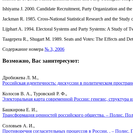
Ishiyama J. 2000. Candidate Recruitment, Party Organization and th
Jackman R. 1985. Cross-National Statistical Research and the Study of
Lijphart A. 1994. Electoral Systems and Party Systems: A Study of
Taagepera R., Shugart М. 1989. Seats and Votes: The Effects and De
Содержание номера
№ 3, 2006
Возможно, Вас заинтересуют:
Дробижева Л. М.,
Российская идентичность: дискуссии в политическом простран
Колосов В. А., Туровский Р. Ф.,
Электоральная карта современной России: генезис, структура 
Башкирова Е. И.,
Трансформация ценностей российского общества. – Полис. Пол
Соловьев А. И.,
Противоречия согласительных процессов в России. . – Полис. 