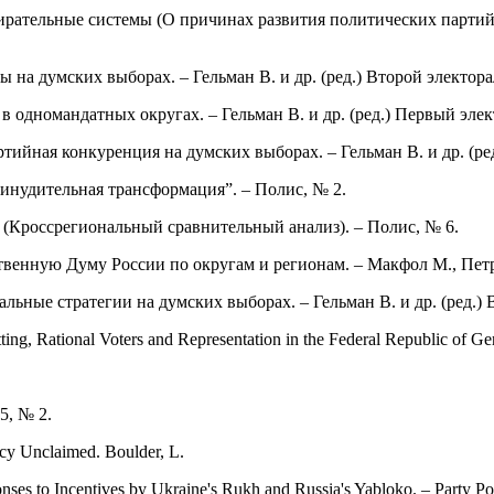
бирательные системы (О причинах развития политических партий
 на думских выборах. – Гельман В. и др. (ред.) Второй электора
в одномандатных округах. – Гельман В. и др. (ред.) Первый элек
ртийная конкуренция на думских выборах. – Гельман В. и др. (ре
инудительная трансформация”. – Полис, № 2.
 (Кроссрегиональный сравнительный анализ). – Полис, № 6.
ственную Думу России по округам и регионам. – Макфол М., Петр
ьные стратегии на думских выборах. – Гельман В. и др. (ред.) 
ng, Rational Voters and Representation in the Federal Republic of Germ
 5, № 2.
acy Unclaimed. Boulder, L.
nses to Incentives by Ukraine's Rukh and Russia's Yabloko. – Party Pol