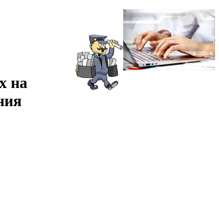
х на
ния