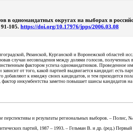
в в одномандатных округах на выборах в российс
 91-105.
https://doi.org/10.17976/jpps/2006.03.08
олгоградской, Рязанской, Курганской и Воронежской областей и
вав случаи несовпадения между долями голосов, полученных в 
динственным фактором успеха одномандатников. Проведенное им
 зависит от того, какой партией выдвигается кандидат: есть п
что добавляют к имиджу своих кандидатов, и тем приходится пол
а, фактор инкумбентства заметно повышает шансы кандидатов на
кие перспективы и результаты региональных выборов. – Полис, №
ических партий, 1987 – 1993. – Гельман В. и др. (ред.) Первый