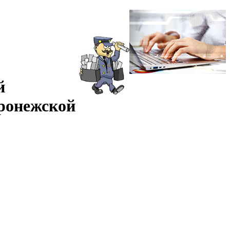
й
оронежской