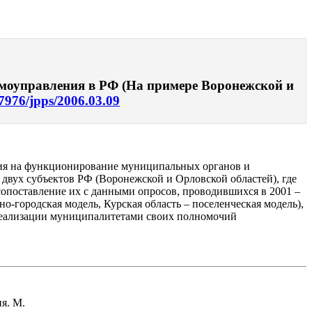
амоуправления в РФ (На примере Воронежской и
17976/jpps/2006.03.09
ния на функционирование муниципальных органов и
вух субъектов РФ (Воронежской и Орловской областей), где
сопоставление их с данными опросов, проводившихся в 2001 –
о-городская модель, Курская область – поселенческая модель),
е реализации муниципалитетами своих полномочий
я. М.