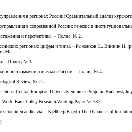
оуправления в регионах России: Сравнительный анализ курского 
моуправления в современной России: генезис и институциональн
стижения и перспективы. – Полис, № 2.
ссийских регионах: цифры и типы. – Рыженков С., Винник Н. (р
и. М.
. – Полис, № 3.
ки в посткоммунистической России. – Полис, № 4.
iological Review, № 21.
Relations. Central European University Summer Program. Budapest, Jul
t. – World Bank Policy Research Working Paper №1387.
zation in Scandinavia. – Kjellberg F. (ed.) The Dynamics of Institutio
).