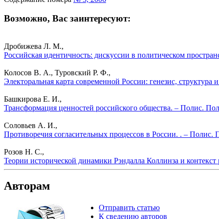
Возможно, Вас заинтересуют:
Дробижева Л. М.,
Российская идентичность: дискуссии в политическом простран
Колосов В. А., Туровский Р. Ф.,
Электоральная карта современной России: генезис, структура 
Башкирова Е. И.,
Трансформация ценностей российского общества. – Полис. Пол
Соловьев А. И.,
Противоречия согласительных процессов в России. . – Полис. 
Розов Н. С.,
Теории исторической динамики Рэндалла Коллинза и контекст 
Авторам
Отправить статью
К сведению авторов