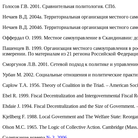
Голосов Г.В. 2001. Сравнительная политология. СПб.
Нечаев В.Д. 2004а. Территориальная организация местного сам
Нечаев В.Д. 2004б. Территориальная организация местного са
Оффердал О. 1999. Местное самоуправление в Скандинавии: до
Пашенцев В. 1999. Организация местного самоуправления в ро
измерении. По материалам из 21 региона Российской Федераци
Сморгунов Л.В. 2001. Сетевой подход к политике и управлению
Урбан М. 2002. Социальные отношения и политические практи
Caplow T.A. 1956. Theory of Coalition in the Triad. – American Soc
Ebel R. 1999. Fiscal Decentralization and Intergovernmental Fiscal 
Ehdaie J. 1994. Fiscal Decentralization and the Size of Governmen
Kjellberg F. 1988. Local Government and The Welfare State: Reorgani
Olson M.C. 1965. The Logic of Collective Action. Cambridge (Mass.
Содержание номера
№ 3, 2006