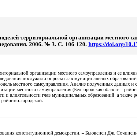
моделей территориальной организации местного с
едования. 2006. № 3. С. 106-120.
https://doi.org/10.
риториальной организации местного самоуправления и ее влия
ледования послужили опросы глав муниципальных образований д
 модель местного самоуправления. Анализ полученных данных и 
изации местного самоуправления (Белгородская область – районн
ости и влиятельности глав муниципальных образований, а такж
 районно-городской.
снования конституционной демократии. – Бьюкенен Дж. Сочинени