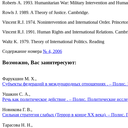
Roberts А. 1993. Humanitarian War: Military Intervention and Human 
Rowls J. 1989. A Theory of Justice. Cambridge.
Vincent R.J. 1974. Nonintervention and International Order. Princeto
Vincent R.J. 1991. Human Rights and International Relations. Cambr
Waltz K. 1979. Theory of International Politics. Reading
Содержание номера
№ 4, 2006
Возможно, Вас заинтересуют:
Фарукшин М. Х.,
Субъекты федераций в международных отношениях . – Полис. 
Ушакин С. А.,
Речь как политическое действие . – Полис. Политические иссл
Новикова Г. В.,
Сильная стратегия слабых (Террор в конце ХХ века). – Полис.
Тарасова Н. Н.,