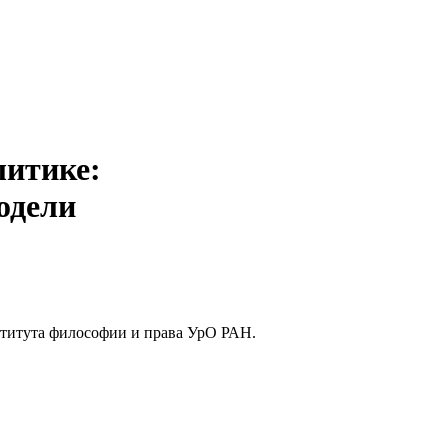
литике:
одели
ститута философии и права УрО РАН.