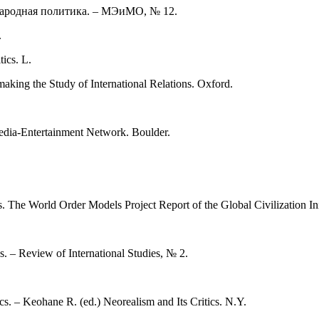
народная политика. – МЭиМО, № 12.
.
ics. L.
making the Study of International Relations. Oxford.
Media-Entertainment Network. Boulder.
he World Order Models Project Report of the Global Civilization Init
s. – Review of International Studies, № 2.
s. – Keohane R. (ed.) Neorealism and Its Critics. N.Y.