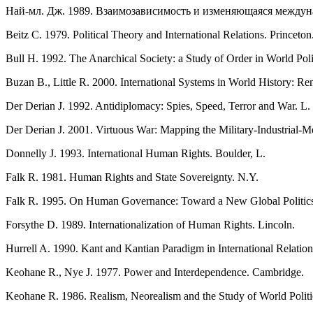
Най-мл. Дж. 1989. Взаимозависимость и изменяющаяся между
Beitz C. 1979. Political Theory and International Relations. Princeton
Bull H. 1992. The Anarchical Society: a Study of Order in World Polit
Buzan B., Little R. 2000. International Systems in World History: Re
Der Derian J. 1992. Antidiplomacy: Spies, Speed, Terror and War. L.
Der Derian J. 2001. Virtuous War: Mapping the Military-Industrial-
Donnelly J. 1993. International Human Rights. Boulder, L.
Falk R. 1981. Human Rights and State Sovereignty. N.Y.
Falk R. 1995. On Human Governance: Toward a New Global Politics. T
Forsythe D. 1989. Internationalization of Human Rights. Lincoln.
Hurrell A. 1990. Kant and Kantian Paradigm in International Relation
Keohane R., Nye J. 1977. Power and Interdependence. Cambridge.
Keohane R. 1986. Realism, Neorealism and the Study of World Politic