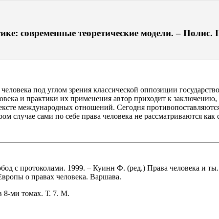
ке: современные теоретические модели. – Полис. П
еловека под углом зрения классической оппозиции государство/
века и практики их применения автор приходит к заключению, 
ексте международных отношений. Сегодня противопоставляются 
ором случае сами по себе права человека не рассматриваются к
обод с протоколами. 1999. – Куинн Ф. (ред.) Права человека и
Европы о правах человека. Варшава.
8-ми томах. Т. 7. М.