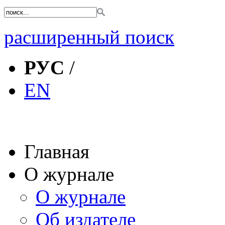
расширенный поиск
РУС
/
EN
Главная
О журнале
О журнале
Об издателе