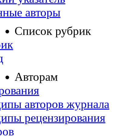
нные авторы
Список рубрик
рик
д
Авторам
рования
ипы авторов журнала
ципы рецензирования
ров