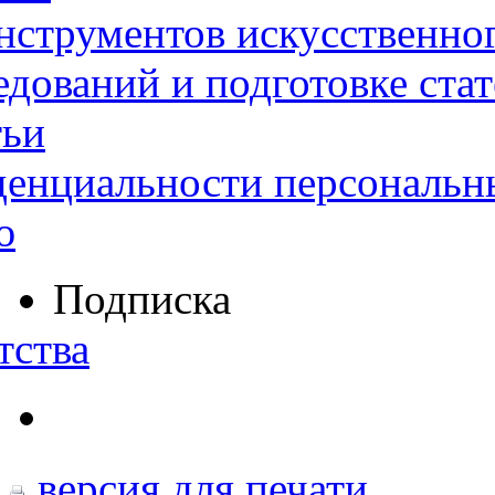
нструментов искусственног
дований и подготовке ста
тьи
денциальности персональн
ю
Подписка
тства
версия для печати