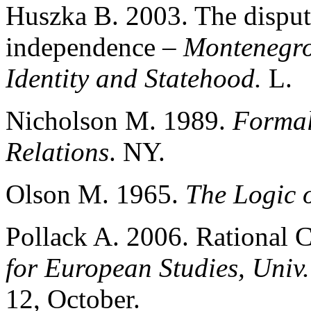
Huszka B. 2003. The dispu
independence –
Montenegro 
Identity and Statehood.
L.
Nicholson M. 1989.
Formal
Relations
. NY.
Olson M. 1965.
The Logic o
Pollack A. 2006. Rational 
for European Studies, Univ
12, October.