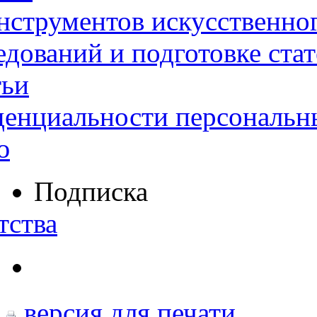
нструментов искусственног
дований и подготовке ста
тьи
денциальности персональн
ю
Подписка
тства
версия для печати