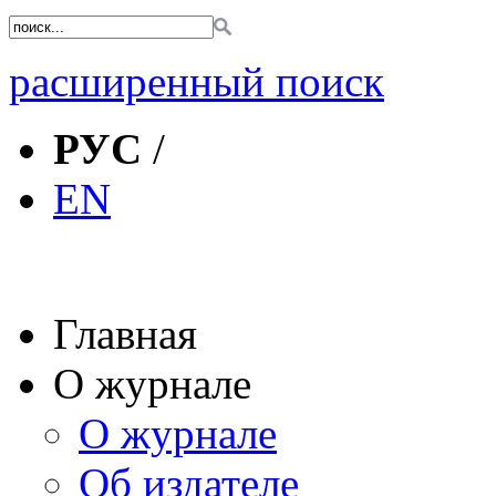
расширенный поиск
РУС
/
EN
Главная
О журнале
О журнале
Об издателе