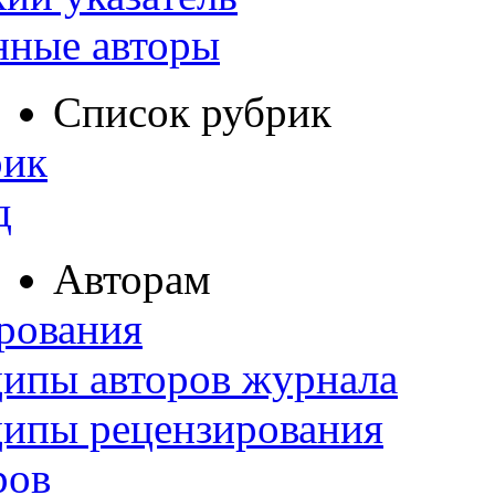
нные авторы
Список рубрик
рик
д
Авторам
рования
ипы авторов журнала
ципы рецензирования
ров