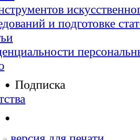
нструментов искусственног
дований и подготовке ста
тьи
денциальности персональн
ю
Подписка
тства
версия для печати