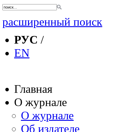
расширенный поиск
РУС
/
EN
Главная
О журнале
О журнале
Об издателе