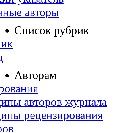
нные авторы
Список рубрик
рик
д
Авторам
рования
ипы авторов журнала
ципы рецензирования
ров