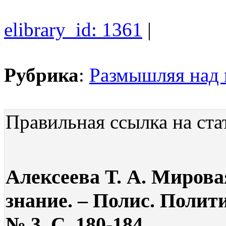
elibrary_id: 1361
|
Рубрика
:
Размышляя над
Правильная ссылка на ста
Алексеева Т. А. Миров
знание. – Полис. Полит
№ 3. С. 180-184