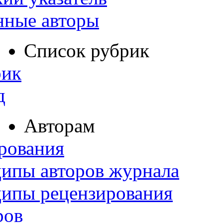
нные авторы
Список рубрик
рик
д
Авторам
рования
ипы авторов журнала
ципы рецензирования
ров