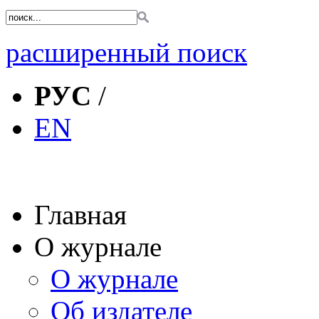
расширенный поиск
РУС
/
EN
Главная
О журнале
О журнале
Об издателе