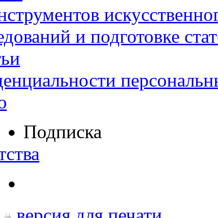
нструментов искусственног
дований и подготовке ста
тьи
денциальности персональн
ю
Подписка
тства
версия для печати