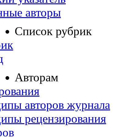
нные авторы
Список рубрик
рик
д
Авторам
рования
ипы авторов журнала
ципы рецензирования
ров