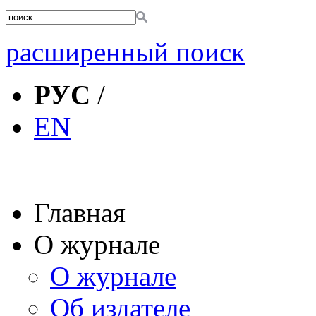
расширенный поиск
РУС
/
EN
Главная
О журнале
О журнале
Об издателе