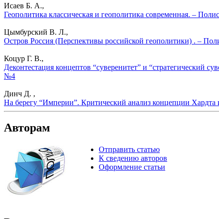
Исаев Б. А.,
Геополитика классическая и геополитика современная. – Поли
Цымбурский В. Л.,
Остров Россия (Перспективы российской геополитики) . – Пол
Коцур Г. В.,
Деконтестация концептов “суверенитет” и “стратегический сув
№4
Динч Д. ,
На берегу “Империи”. Критический анализ концепции Хардта и
Авторам
Отправить статью
К сведению авторов
Оформление статьи