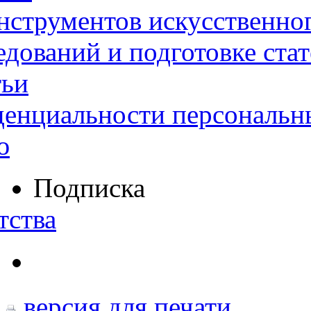
нструментов искусственног
дований и подготовке ста
тьи
денциальности персональн
ю
Подписка
тства
версия для печати