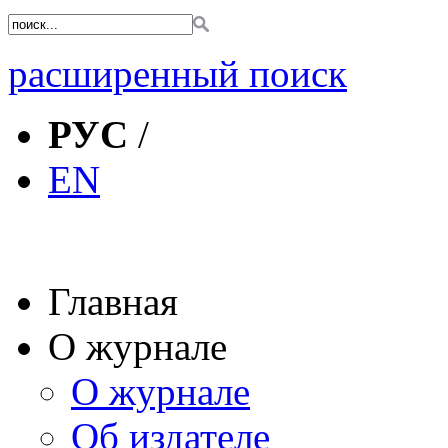
расширенный поиск
РУС
/
EN
Главная
О журнале
О журнале
Об издателе