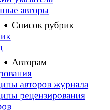
нные авторы
Список рубрик
рик
д
Авторам
рования
ипы авторов журнала
ципы рецензирования
ров