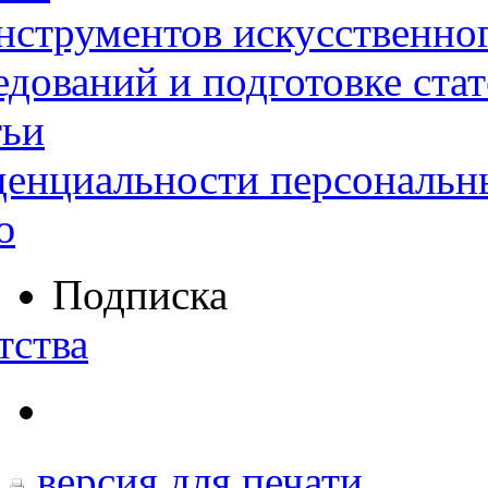
нструментов искусственног
дований и подготовке ста
тьи
денциальности персональн
ю
Подписка
тства
версия для печати