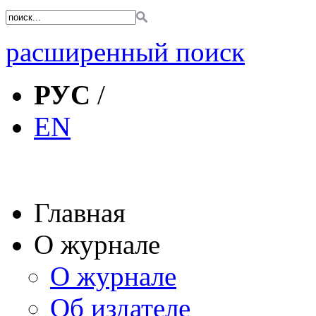
расширенный поиск
РУС
/
EN
Главная
О журнале
О журнале
Об издателе