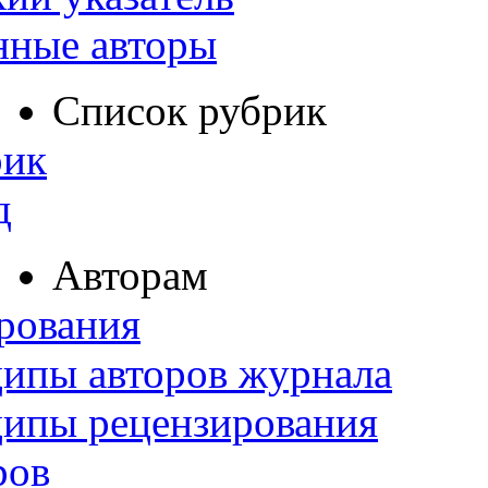
нные авторы
Список рубрик
рик
д
Авторам
рования
ипы авторов журнала
ципы рецензирования
ров