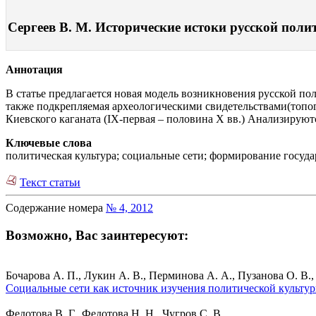
Сергеев В. М. Исторические истоки русской полит
Аннотация
В статье предлагается новая модель возникновения русской пол
также подкрепляемая археологическими свидетельствами(топо
Киевского каганата (IX-первая – половина X вв.) Анализирую
Ключевые слова
политическая культура; социальные сети; формирование государ
Текст статьи
Содержание номера
№ 4, 2012
Возможно, Вас заинтересуют:
Бочарова А. П., Лукин А. В., Перминова А. А., Пузанова О. В.,
Социальные сети как источник изучения политической культур
Федотова В. Г., Федотова Н. Н., Чугров С. В.,