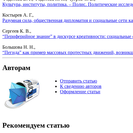
Культура, институты, политика. – Полис. Политические исслед
Костырев А. Г.,
Разумная сила, общественная дипломатия и социальные сети к
Сергеев К. В.,
“Периферийное знание” в дискурсе креативности: социальные 
Большова Н. Н.,
“Пегида” как пример массовых протестных движений, возникш
Авторам
Отправить статью
К сведению авторов
Оформление статьи
Рекомендуем статью