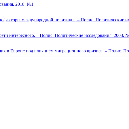
ования. 2018. №1
ак факторы международной политики . – Полис. Политические и
сети интересного. – Полис. Политические исследования. 2003. 
их в Европе под влиянием миграционного кризиса. – Полис. По