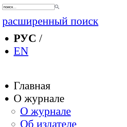
расширенный поиск
РУС
/
EN
Главная
О журнале
О журнале
Об издателе