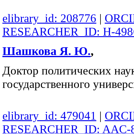
elibrary_id: 208776
|
ORCID
RESEARCHER_ID: H-498
Шашкова Я. Ю.
,
Доктор политических нау
государственного универс
elibrary_id: 479041
|
ORCID
RESEARCHER_ID: AAC-8