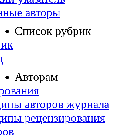
нные авторы
Список рубрик
рик
д
Авторам
рования
ипы авторов журнала
ципы рецензирования
ров