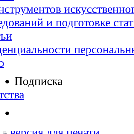
нструментов искусственног
дований и подготовке ста
тьи
денциальности персональн
ю
Подписка
тства
версия для печати