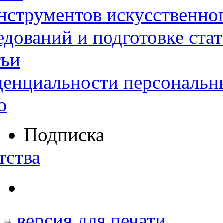
нструментов искусственног
дований и подготовке ста
тьи
денциальности персональн
ю
Подписка
тства
версия для печати