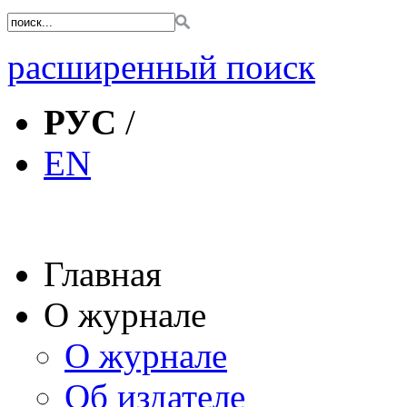
расширенный поиск
РУС
/
EN
Главная
О журнале
О журнале
Об издателе