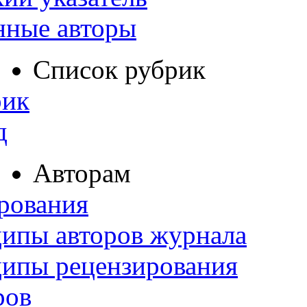
нные авторы
Список рубрик
рик
д
Авторам
рования
ипы авторов журнала
ципы рецензирования
ров