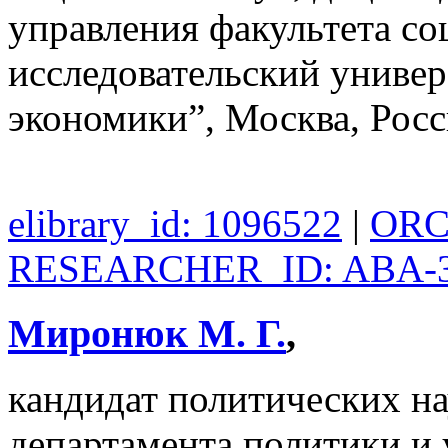
управления факультета с
исследовательский униве
экономики”, Москва, Рос
elibrary_id: 1096522
|
ORCI
RESEARCHER_ID: ABA-3
Миронюк М. Г.
,
кандидат политических на
департамента политики и 