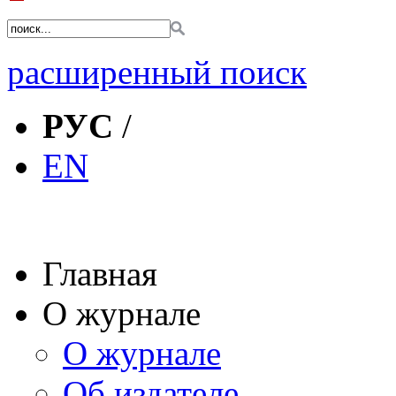
расширенный поиск
РУС
/
EN
Главная
О журнале
О журнале
Об издателе