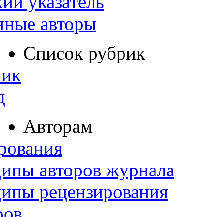
ий указатель
нные авторы
Список рубрик
рик
д
Авторам
рования
ипы авторов журнала
ципы рецензирования
ров