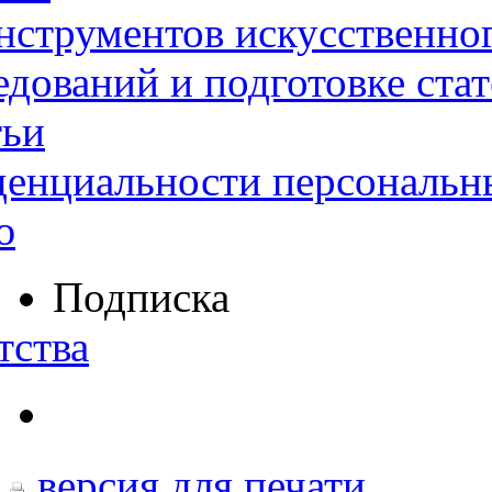
нструментов искусственног
дований и подготовке ста
тьи
денциальности персональн
ю
Подписка
тства
версия для печати