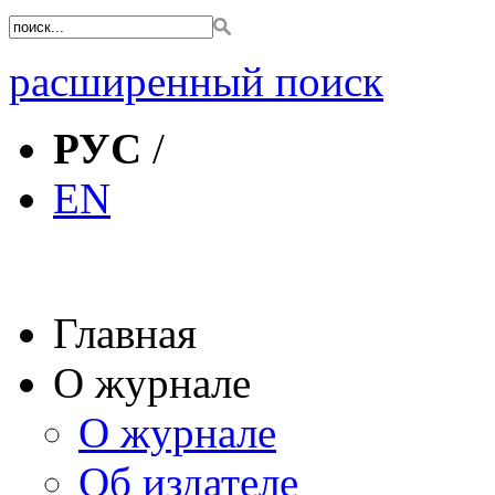
расширенный поиск
РУС
/
EN
Главная
О журнале
О журнале
Об издателе