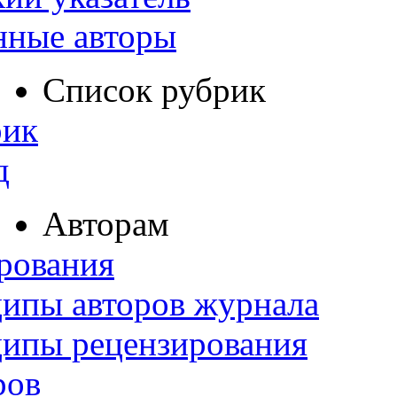
нные авторы
Список рубрик
рик
д
Авторам
рования
ипы авторов журнала
ципы рецензирования
ров