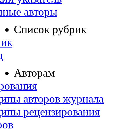
нные авторы
Список рубрик
рик
д
Авторам
рования
ипы авторов журнала
ципы рецензирования
ров