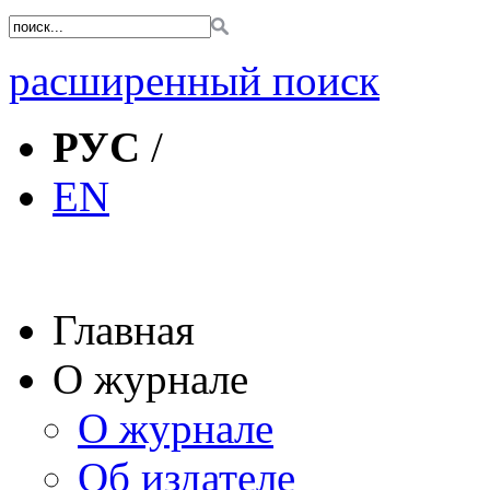
расширенный поиск
РУС
/
EN
Главная
О журнале
О журнале
Об издателе