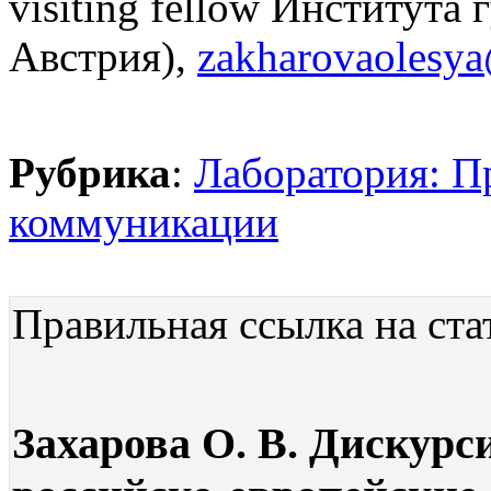
visiting fellow Института
Австрия),
zakharovaolesy
Рубрика
:
Лаборатория: П
коммуникации
Правильная ссылка на ста
Захарова О. В. Дискурс