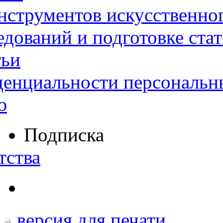
нструментов искусственног
дований и подготовке ста
тьи
денциальности персональн
ю
Подписка
тства
версия для печати