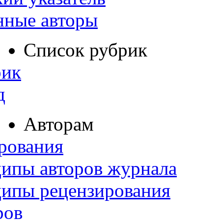
нные авторы
Список рубрик
рик
д
Авторам
рования
ипы авторов журнала
ципы рецензирования
ров