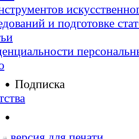
нструментов искусственног
дований и подготовке ста
тьи
денциальности персональн
ю
Подписка
тства
версия для печати