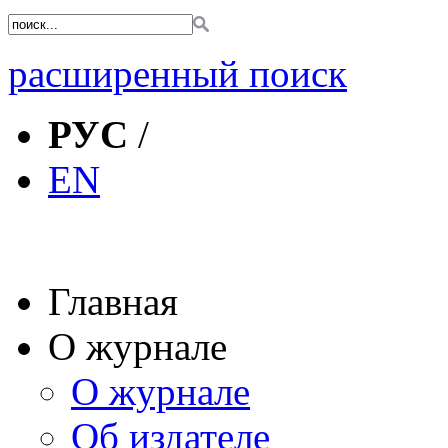
расширенный поиск
РУС
/
EN
Главная
О журнале
О журнале
Об издателе