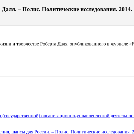
аля. – Полис. Политические исследования. 2014. №
зни и творчестве Роберта Даля, опубликованного в журнале «For
ы (государственной) организационно-управленческой деятельнос
ния, шансы для России. – Полис. Политические исследования. 