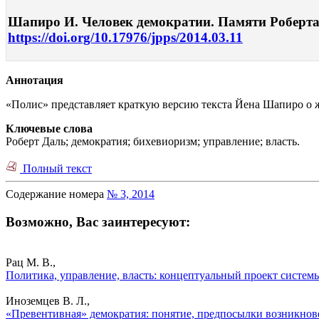
Шапиро И. Человек демократии. Памяти Роберта Д
https://doi.org/10.17976/jpps/2014.03.11
Аннотация
«Полис» представляет краткую версию текста Йена Шапиро о жи
Ключевые слова
Роберт Даль; демократия; бихевиоризм; управление; власть.
Полный текст
Содержание номера
№ 3, 2014
Возможно, Вас заинтересуют:
Рац М. В.,
Политика, управление, власть: концептуальный проект систем
Иноземцев В. Л.,
«Превентивная» демократия: понятие, предпосылки возникнове