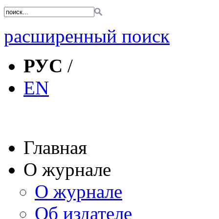
расширенный поиск
РУС
/
EN
Главная
О журнале
О журнале
Об издателе