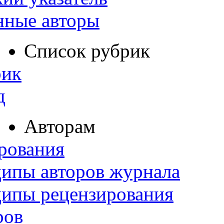
нные авторы
Список рубрик
рик
д
Авторам
рования
ипы авторов журнала
ципы рецензирования
ров