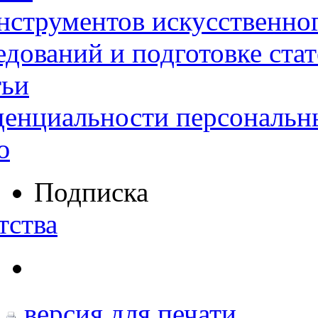
нструментов искусственног
дований и подготовке ста
тьи
денциальности персональн
ю
Подписка
тства
версия для печати