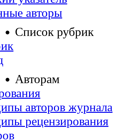
нные авторы
Список рубрик
рик
д
Авторам
рования
ипы авторов журнала
ципы рецензирования
ров