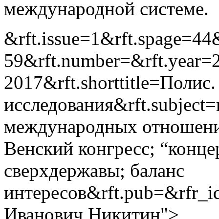
международной системе.
&rft.issue=1&rft.spage=44
59&rft.number=&rft.year=
2017&rft.shorttitle=Полис
исследования&rft.subject
международных отношений
Венский конгресс; “конце
сверхдержавы; баланс
интересов&rft.pub=&rfr_
Иванович Никитин">