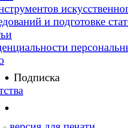
нструментов искусственног
дований и подготовке ста
тьи
денциальности персональн
ю
Подписка
тства
версия для печати