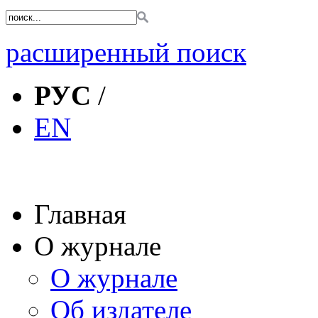
расширенный поиск
РУС
/
EN
Главная
О журнале
О журнале
Об издателе