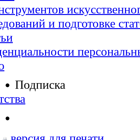
нструментов искусственног
дований и подготовке ста
тьи
денциальности персональн
ю
Подписка
тства
версия для печати