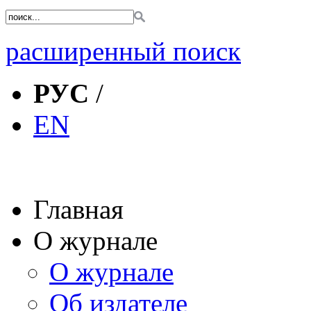
расширенный поиск
РУС
/
EN
Главная
О журнале
О журнале
Об издателе