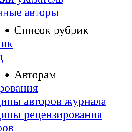
нные авторы
Список рубрик
рик
д
Авторам
рования
ипы авторов журнала
ципы рецензирования
ров