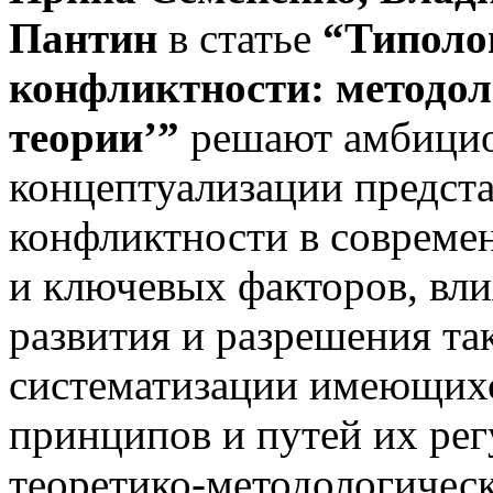
Пантин
в статье
“Типоло
конфликтности: методо
теории’”
решают амбицио
концептуализации предст
конфликтности в современ
и ключевых факторов, вл
развития и разрешения та
систематизации имеющихся
принципов и путей их ре
теоретико-ме­тодологичес