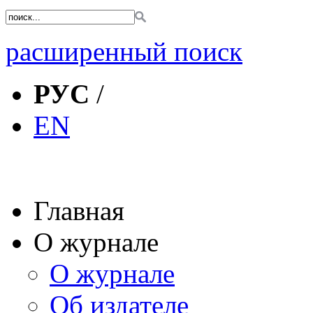
расширенный поиск
РУС
/
EN
Главная
О журнале
О журнале
Об издателе