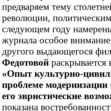
предваряем тему столетн
революции, политическим
следующем году намерены 
журнала особое внимание.
другого выда­ющегося фи
Федотовой
раскрывается 
«Опыт культурно
-
цивил
проблеме мо­дернизации 
его эвристические возм
показана востребованност