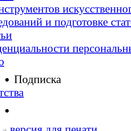
нструментов искусственног
дований и подготовке ста
тьи
денциальности персональн
ю
Подписка
тства
версия для печати