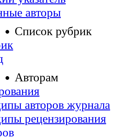
нные авторы
Список рубрик
рик
д
Авторам
рования
ипы авторов журнала
ципы рецензирования
ров