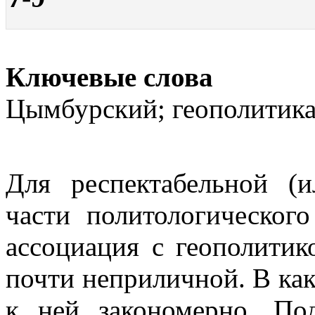
Ключевые слова
Цымбурский; геополитик
Для респектабельной (
части политологическог
ассоциация с геополитик
почти неприличной. В как
к ней закономерно. По