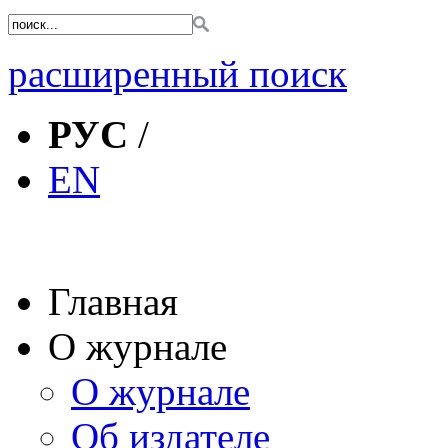
расширенный поиск
РУС
/
EN
Главная
О журнале
О журнале
Об издателе