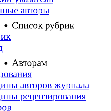
нные авторы
Список рубрик
рик
д
Авторам
рования
ипы авторов журнала
ципы рецензирования
ров