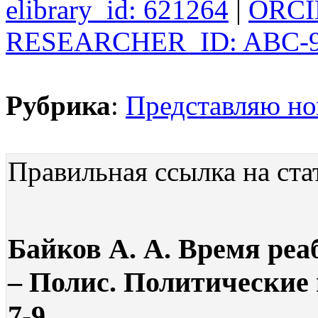
elibrary_id: 621264
|
ORCID
RESEARCHER_ID: ABC-9
Рубрика
:
Представляю н
Правильная ссылка на ста
Байков А. А. Время ре
– Полис. Политические и
7-9