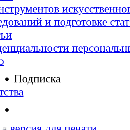
нструментов искусственног
дований и подготовке ста
тьи
денциальности персональн
ю
Подписка
тства
версия для печати