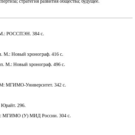
ертиза; стратегия развития общества; будущее.
 М.: РОССПЭН. 384 с.
доп. М.: Новый хронограф. 416 с.
и доп. М.: Новый хронограф. 496 с.
М: МГИМО-Университет. 342 с.
 Юрайт. 296.
М.: МГИМО (У) МИД России. 304 с.