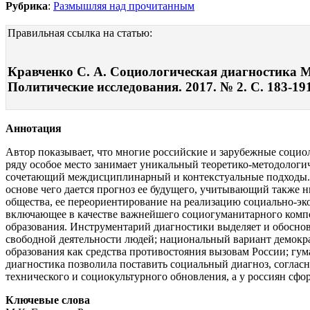
Рубрика
:
Размышляя над прочитанным
Правильная ссылка на статью:
Кравченко С. А. Социологическая диагностика М.
Политические исследования. 2017. № 2. С. 183-19
Аннотация
Автор показывает, что многие российские и зарубежные социо
ряду особое место занимает уникальный теоретико-методоло
сочетающий междисциплинарный и контекстуальные подходы. Ег
основе чего дается прогноз ее будущего, учитывающий также 
общества, ее переориентирование на реализацию социально-эк
включающее в качестве важнейшего социогуманитарного компон
образования. Инструментарий диагностики выделяет и обоснов
свободной деятельности людей; национальный вариант демокр
образования как средства противостояния вызовам России; гу
диагностика позволила поставить социальный диагноз, согла
технического и социокультурного обновления, а у россиян сф
Ключевые слова