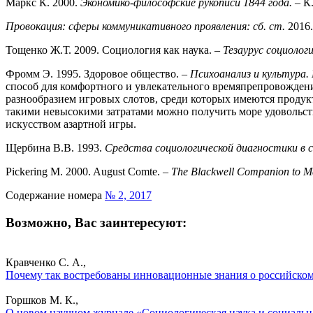
Маркс К. 2000.
Экономико-философские рукописи 1844 года.
– К
Провокация: сферы коммуникативного проявления: сб. ст.
2016
Тощенко Ж.Т. 2009. Социология как наука. –
Тезаурус социолог
Фромм Э. 1995. Здоровое общество. –
Психоанализ и культура
способ для комфортного и увлекательного времяпрепровождени
разнообразием игровых слотов, среди которых имеются продук
такими невысокими затратами можно получить море удовольств
искусством азартной игры.
Щербина В.В. 1993.
Средства социологической диагностики в 
Pickering M. 2000. August Comte. –
The Blackwell Companion to Ma
Содержание номера
№ 2, 2017
Возможно, Вас заинтересуют:
Кравченко С. А.,
Почему так востребованы инновационные знания о российском
Горшков М. К.,
О новом научном журнале «Социологическая наука и социальна