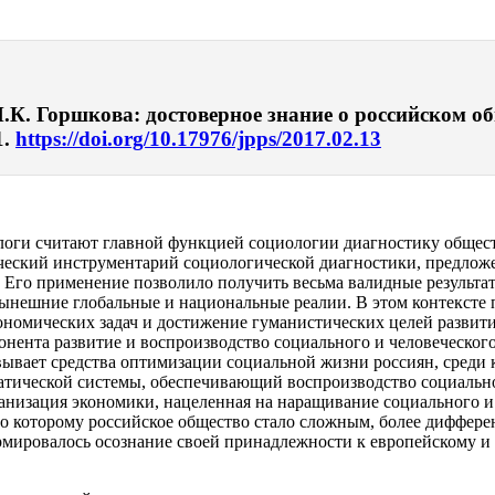
К. Горшкова: достоверное знание о российском общ
1.
https://doi.org/10.17976/jpps/2017.02.13
логи считают главной функцией социологии диагностику обществ
гический инструментарий социологической диагностики, предл
о применение позволило получить весьма валидные результаты 
нынешние глобальные и национальные реалии. В этом контексте 
ономических задач и достижение гуманистических целей развити
ента развитие и воспроизводство социального и человеческого 
ывает средства оптимизации социальной жизни россиян, среди к
атической системы, обеспечивающий воспроизводство социально
манизация экономики, нацеленная на наращивание социального и
сно которому российское общество стало сложным, более дифф
ормировалось осознание своей принадлежности к европейскому и