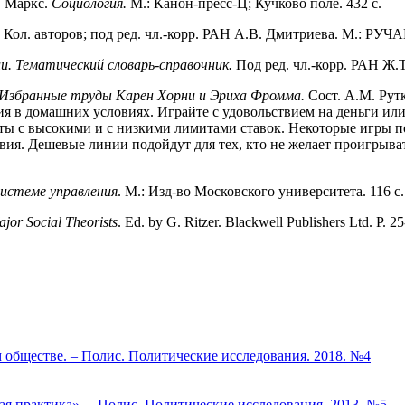
. Маркс.
Социология.
М.: Канон-пресс-Ц; Кучково поле. 432 с.
. Кол. авторов; под ред. чл.-корр. РАН А.В. Дмитриева. М.: РУЧ
ии. Тематический словарь-справочник.
Под ред. чл.-корр. РАН Ж
. Избранные труды Карен Хорни и Эриха Фромма.
Сост. А.М. Рут
я в домашних условиях. Играйте с удовольствием на деньги или
ты с высокими и с низкими лимитами ставок. Некоторые игры по
ия. Дешевые линии подойдут для тех, кто не желает проигрыва
системе управления
. М.: Изд-во Московского университета. 116 с.
jor Social Theorists
. Ed. by G. Ritzer. Blackwell Publishers Ltd. Р. 2
 обществе. – Полис. Политические исследования. 2018. №4
я практика». – Полис. Политические исследования. 2013. №5