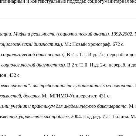
иплинарный и контекстуальные подходы; социогуманитарная эксп
ации. Мифы и реальность (социологический анализ). 1992-2002
.
социологической диагностики).
М.: Новый хронограф. 672 с.
 социологической диагностики).
В 2 т. Т. I. Изд. 2-е, перераб. и 
 социологической диагностики)
. В 2 т. Т. II. Изд. 2-е, перераб. 
нон. 432 с.
трелы времени”: вос­требованность гуманистического поворота.
звимостей, доверия.
М.: МГИМО-Университет. 431 с.
зни: учебник и прак­тикум для академического бакалавриата.
М.:
менных управленче­ских проблем.
2004. Под ред. И.Г. Тюлина. 