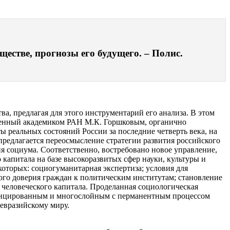
естве, прогнозы его будущего. – Полис.
а, предлагая для этого инструментарий его анализа. В этом
оженный академиком РАН М.К. Горшковым, органично
реальных состояний России за последние четверть века, на
предлагается переосмысление стратегии развития российского
я социума. Соответственно, востребовано новое управление,
капитала на базе высокоразвитых сфер науки, культуры и
оторых: социогуманитарная экспертиза; условия для
го доверия граждан к политическим институтам; становление
 человеческого капитала. Проделанная социологическая
еренцированным и многослойным с перманентным процессом
 евразийскому миру.