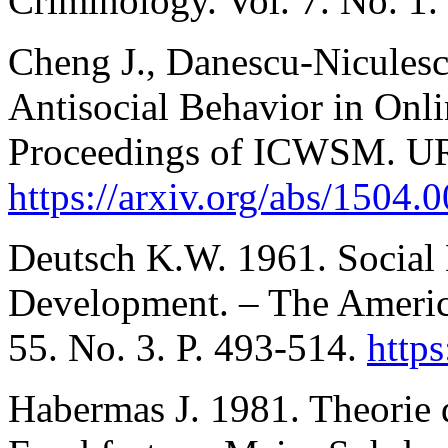
Criminology. Vol. 7. No. 1. 
Cheng J., Danescu-Niculesc
Antisocial Behavior in Onl
Proceedings of ICWSM. U
https://arxiv.org/abs/1504.
Deutsch K.W. 1961. Social 
Development. – The America
55. No. 3. P. 493-514.
http
Habermas J. 1981. Theorie