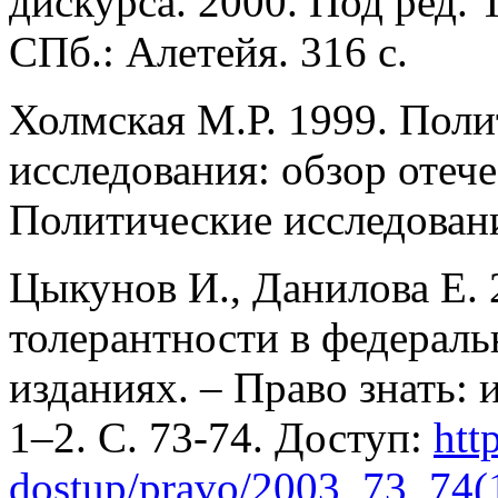
дискурса. 2000. Под ред.
СПб.: Алетейя. 316 с.
Холмская М.Р. 1999. Поли
исследования: обзор отеч
Политические исследовани
Цыкунов И., Данилова Е. 
толерантности в федерал
изданиях. – Право знать: 
1–2. С. 73-74. Доступ:
htt
dostup/pravo/2003_73_74(