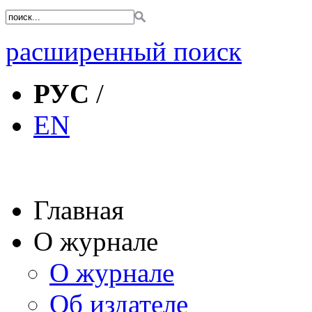
расширенный поиск
РУС
/
EN
Главная
О журнале
О журнале
Об издателе