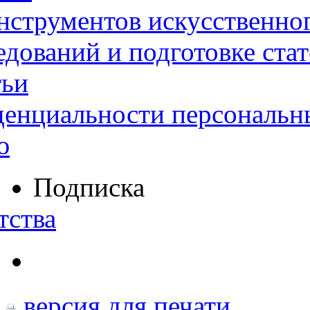
нструментов искусственног
дований и подготовке ста
тьи
денциальности персональн
ю
Подписка
тства
версия для печати