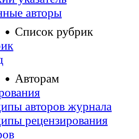
нные авторы
Список рубрик
рик
д
Авторам
рования
ипы авторов журнала
ципы рецензирования
ров