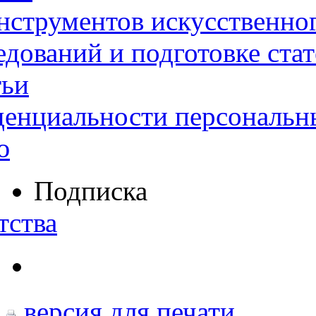
нструментов искусственног
дований и подготовке ста
тьи
денциальности персональн
ю
Подписка
тства
версия для печати