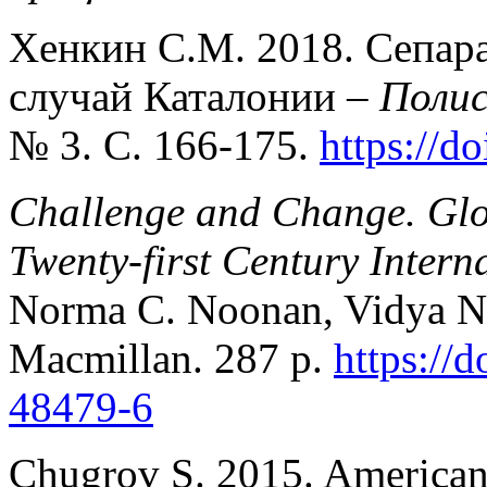
Хенкин С.М. 2018. Сепара
случай Каталонии –
Полис
№ 3. С. 166-175.
https://d
Challenge and Change. Glob
Twenty-first Century Interna
Norma C. Noonan, Vidya Na
Macmillan. 287 p.
https://
48479-6
Chugrov S. 2015. American