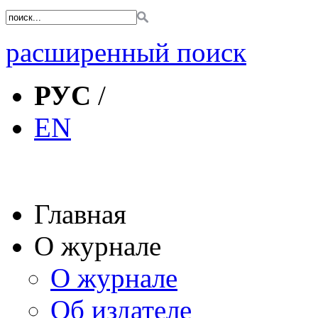
расширенный поиск
РУС
/
EN
Главная
О журнале
О журнале
Об издателе