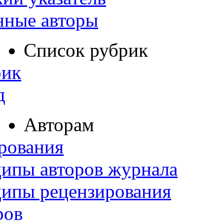
нные авторы
Список рубрик
рик
д
Авторам
рования
ипы авторов журнала
ципы рецензирования
ров