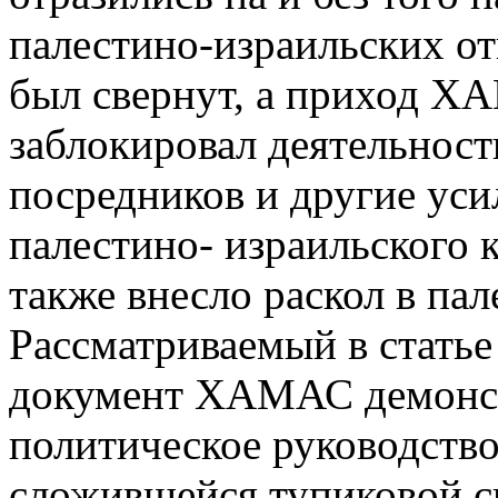
палестино-израильских о
был свернут, а приход Х
заблокировал деятельнос
посредников и другие ус
палестино- израильского
также внесло раскол в па
Рассматриваемый в стать
документ ХАМАС демонст
политическое руководство
сложившейся тупиковой с