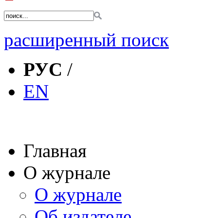
расширенный поиск
РУС
/
EN
Главная
О журнале
О журнале
Об издателе