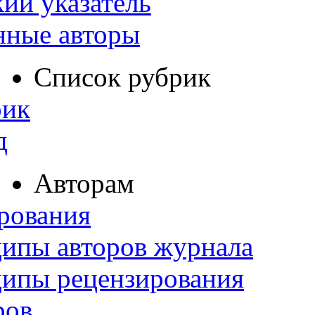
ий указатель
нные авторы
Список рубрик
рик
д
Авторам
рования
ипы авторов журнала
ципы рецензирования
ров