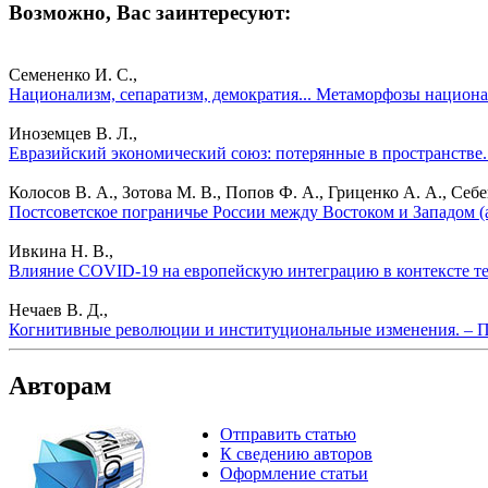
Возможно, Вас заинтересуют:
Семененко И. С.,
Национализм, сепаратизм, демократия... Метаморфозы национа
Иноземцев В. Л.,
Евразийский экономический союз: потерянные в пространстве.
Колосов В. А., Зотова М. В., Попов Ф. А., Гриценко А. А., Себе
Постсоветское пограничье России между Востоком и Западом (ан
Ивкина Н. В.,
Влияние COVID-19 на европейскую интеграцию в контексте те
Нечаев В. Д.,
Когнитивные революции и институциональные изменения. – П
Авторам
Отправить статью
К сведению авторов
Оформление статьи