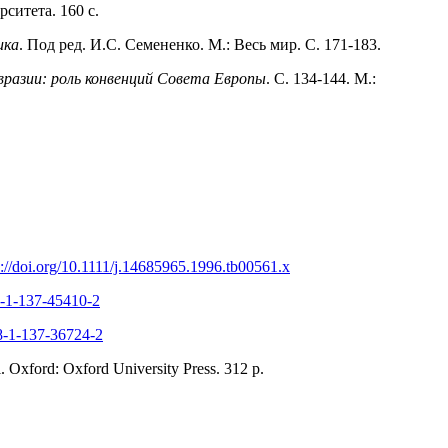
рситета. 160 с.
ика
. Под ред. И.С. Семененко. М.: Весь мир. С. 171-183.
разии: роль конвенций Совета Европы
. С. 134-144. М.:
s://doi.org/10.1111/j.14685965.1996.tb00561.x
78-1-137-45410-2
78-1-137-36724-2
i. Oxford: Oxford University Press. 312 p.