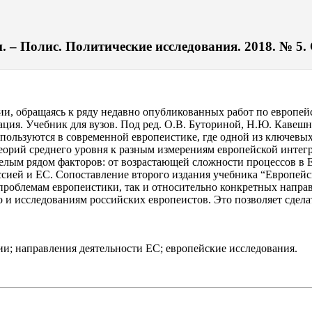
 – Полис. Политические исследования. 2018. № 5. 
ии, обращаясь к ряду недавно опубликованных работ по европей
ия. Учебник для вузов. Под ред. О.В. Буториной, Н.Ю. Кавешник
пользуются в современной европеистике, где одной из ключевых
орий среднего уровня к разным измерениям европейской интегр
 целым рядом факторов: от возрастающей сложности процессов в
сией и ЕС. Сопоставление второго издания учебника “Европейс
роблемам европеистики, так и относительно конкретных направл
о и исследованиям российских европеистов. Это позволяет сдела
ии; направления деятельности ЕС; европейские исследования.