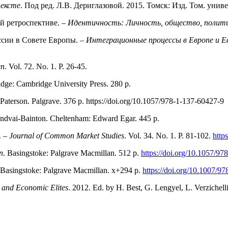
тексте
. Под ред. Л.В. Дериглазовой. 2015. Томск: Изд. Том. униве
й ретроспективе. –
Идентичность: Личность, общество, полит
ссии в Совете Европы. –
Интеграционные процессы в Европе и Ев
en
. Vol. 72. No. 1. P. 26-45.
ridge: Cambridge University Press. 280 p.
Paterson. Palgrave. 376 p. https://doi.org/10.1057/978-1-137-60427-9
Lendvai-Bainton. Cheltenham: Edward Egar. 445 p.
. –
Journal of Common Market Studies
. Vol. 34. No. 1. P. 81-102.
http
n
. Basingstoke: Palgrave Macmillan. 512 p.
https://doi.org/10.1057/9
 Basingstoke: Palgrave Macmillan. x+294 p.
https://doi.org/10.1007/9
l and Economic Elites
. 2012. Ed. by H. Best, G. Lengyel, L. Verzichell