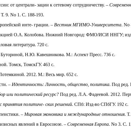
ссии: от централи- зации к сетевому сотрудничеству. –
Современн
. Т. 9. No 1. С. 188-193.
опейской инте- грации. –
Вестник МГИМО-Университета
. No 
едакцией О.А. Колобова. Нижний Новгород: ФМО/ИСИ ННГУ; изд
еловая литература. 720 с.
. Буториной, Н.Ю. Кавешникова. М.: Аспект Пресс. 736 с.
ной. Томск, ТомскГУ. 463 c.
Потемкиной. 2012. М.: Весь мир. 652 c.
сти. –
Идентичность: Личность, общество, политика
. Под ред.
р или политический ресурс?
Под ред. Л.А. Фадеевой. 2012. Пер
 принятия политиче- ских решений
. СПб: Изд-во СПбГУ. 192 с.
опеистики. –
Мировая экономика и международные отношения
. Т
изисных явлений в Евросоюзе. –
Современная Европа
. No 3. С. 