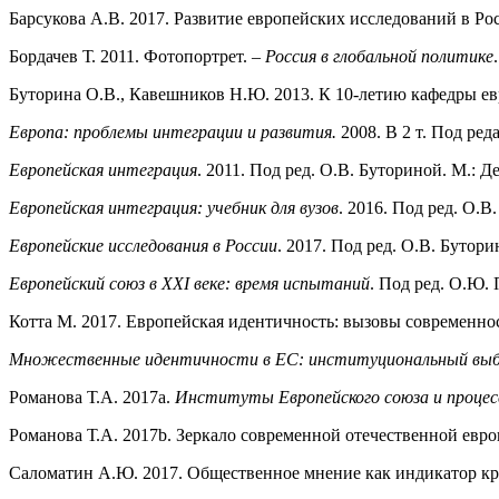
Барсукова А.В. 2017. Развитие европейских исследований в Ро
Бордачев Т. 2011. Фотопортрет. –
Россия в глобальной политике
Буторина О.В., Кавешников Н.Ю. 2013. К 10-летию кафедры евр
Европа: проблемы интеграции и развития.
2008. В 2 т. Под р
Европейская интеграция
. 2011. Под ред. О.В. Буториной. М.: Д
Европейская интеграция: учебник для вузов
. 2016. Под ред. О.В
Европейские исследования в России
. 2017. Под ред. О.В. Бутори
Европейский союз в XXI веке: время испытаний
. Под ред. О.Ю. 
Котта М. 2017. Европейская идентичность: вызовы современно
Множественные идентичности в ЕС: институциональный выбо
Романова Т.А. 2017a.
Институты Европейского союза и процесс
Романова Т.А. 2017b. Зеркало современной отечественной евр
Саломатин А.Ю. 2017. Общественное мнение как индикатор кр