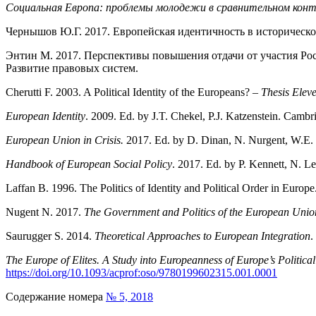
Социальная Европа: проблемы молодежи в сравнительном кон
Чернышов Ю.Г. 2017. Европейская идентичность в историческо
Энтин М. 2017. Перспективы повышения отдачи от участия Ро
Развитие правовых систем.
Cherutti F. 2003. A Political Identity of the Europeans? –
Thesis Elev
European Identity
. 2009. Ed. by J.T. Chekel, P.J. Katzenstein. Camb
European Union in Crisis.
2017. Ed. by D. Dinan, N. Nurgent, W.E. 
Handbook of European Social Policy
. 2017. Ed. by P. Kennett, N. 
Laffan B. 1996. The Politics of Identity and Political Order in Europe
Nugent N. 2017.
The Government and Politics of the European Unio
Saurugger S. 2014.
Theoretical Approaches to European Integration
.
The Europe of Elites. A Study into Europeanness of Europe’s Politica
https://doi.org/10.1093/acprof:oso/9780199602315.001.0001
Содержание номера
№ 5, 2018