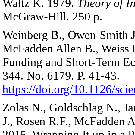
Waltz K. 1979.
Theory of In
McGraw-Hill. 250 p.
Weinberg B., Owen-Smith J.
McFadden Allen B., Weiss R
Funding and Short-Term Ec
344. No. 6179. P. 41-43.
https://doi.org/10.1126/sc
Zolas N., Goldschlag N., J
J., Rosen R.F., McFadden Al
2015. Wrapping It up in a