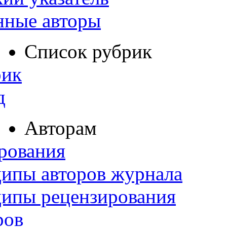
нные авторы
Список рубрик
рик
д
Авторам
рования
ипы авторов журнала
ципы рецензирования
ров