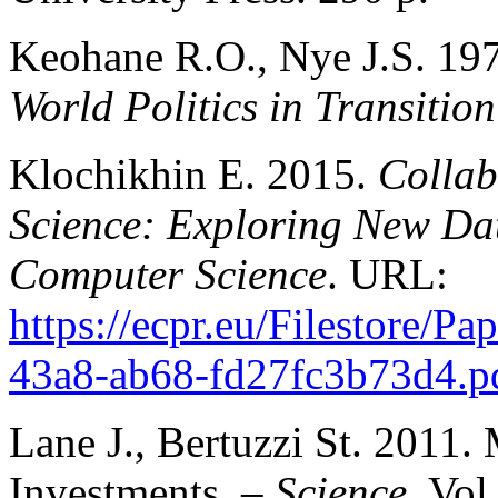
Keohane R.O., Nye J.S. 19
World Politics in Transition
Klochikhin E. 2015.
Collab
Science: Exploring New Da
Computer Science
. URL:
https://ecpr.eu/Filestore/P
43a8-ab68-fd27fc3b73d4.p
Lane J., Bertuzzi St. 2011.
Investments. –
Science
. Vol