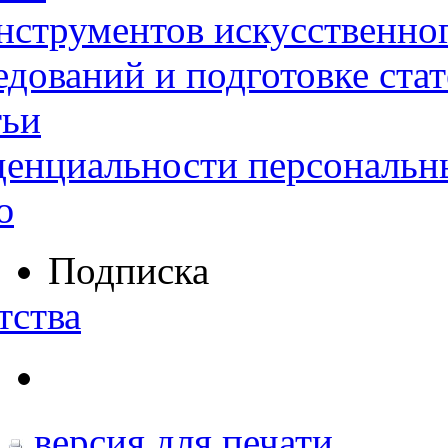
нструментов искусственног
дований и подготовке ста
тьи
денциальности персональн
ю
Подписка
тства
версия для печати