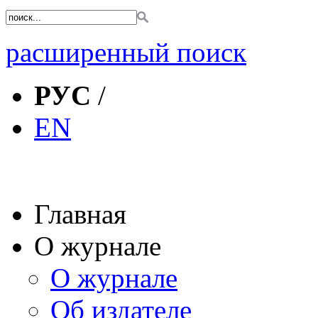
расширенный поиск
РУС
/
EN
Главная
О журнале
О журнале
Об издателе