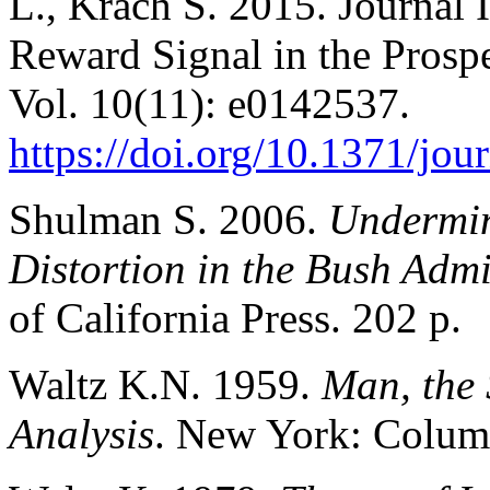
L., Krach S. 2015. Journal 
Reward Signal in the Prospe
Vol. 10(11): e0142537.
https://doi.org/10.1371/jo
Shulman S. 2006.
Undermin
Distortion in the Bush Admi
of California Press. 202 p.
Waltz K.N. 1959.
Man, the 
Analysis
. New York: Columb