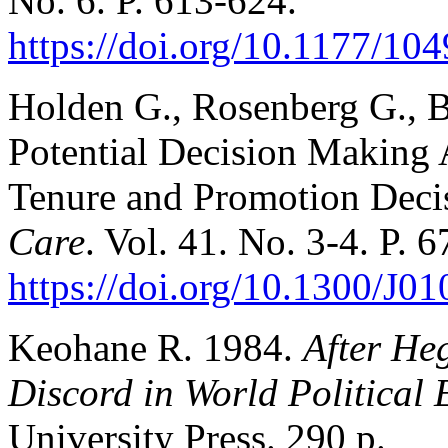
No. 6. P. 613-624.
https://doi.org/10.1177/1
Holden G., Rosenberg G., B
Potential Decision Making 
Tenure and Promotion Deci
Care
. Vol. 41. No. 3-4. P. 6
https://doi.org/10.1300/J
Keohane R. 1984.
After He
Discord in World Political
University Press. 290 p.