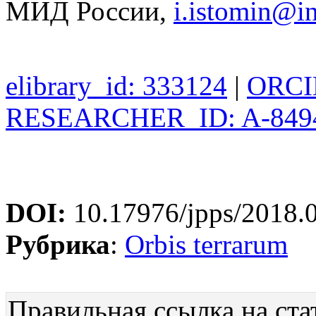
МИД России,
i.istomin@i
elibrary_id: 333124
|
ORCID
RESEARCHER_ID: A-849
DOI:
10.17976/jpps/2018.
Рубрика
:
Orbis terrarum
Правильная ссылка на ста