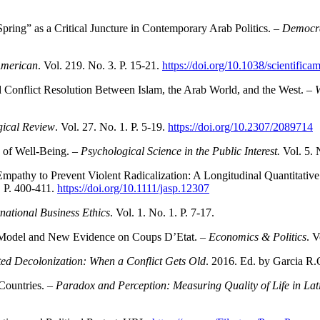
ring” as a Critical Juncture in Contemporary Arab Politics. –
Democra
 American
. Vol. 219. No. 3. P. 15-21.
https://doi.org/10.1038/scientific
 Conflict Resolution Between Islam, the Arab World, and the West. –
W
gical Review
. Vol. 27. No. 1. P. 5-19.
https://doi.org/10.2307/2089714
of Well-Being. –
Psychological Science in the Public Interest.
Vol. 5. 
pathy to Prevent Violent Radicalization: A Longitudinal Quantitative
. P. 400-411.
https://doi.org/10.1111/jasp.12307
rnational Business Ethics
. Vol. 1. No. 1. P. 7-17.
 A Model and New Evidence on Coups D’Etat. –
Economics & Politics
. V
ted Decolonization: When a Conflict Gets Old
. 2016. Ed. by Garcia R.
Countries. –
Paradox and Perception: Measuring Quality of Life in La