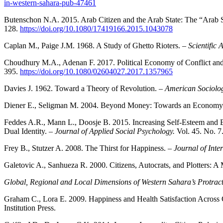
in-western-sahara-pub-47461
Butenschon N.A. 2015. Arab Citizen and the Arab State: The “Arab Sp
128.
https://doi.org/10.1080/17419166.2015.1043078
Caplan M., Paige J.M. 1968. A Study of Ghetto Rioters. –
Scientific
Choudhury M.A., Adenan F. 2017. Political Economy of Conflict and
395.
https://doi.org/10.1080/02604027.2017.1357965
Davies J. 1962. Toward a Theory of Revolution. –
American Sociolo
Diener E., Seligman M. 2004. Beyond Money: Towards an Economy 
Feddes A.R., Mann L., Doosje B. 2015. Increasing Self‐Esteem and Em
Dual Identity. –
Journal of Applied Social Psychology.
Vol. 45. No. 7
Frey B., Stutzer A. 2008. The Thirst for Happiness. –
Journal of Inte
Galetovic A., Sanhueza R. 2000. Citizens, Autocrats, and Plotters:
Global, Regional and Local Dimensions of Western Sahara’s Protrac
Graham C., Lora E. 2009. Happiness and Health Satisfaction Across 
Institution Press.