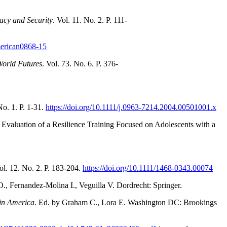
cy and Security
. Vol. 11. No. 2. P. 111-
american0868-15
orld Futures
. Vol. 73. No. 6. P. 376-
No. 1. P. 1-31.
https://doi.org/10.1111/j.0963-7214.2004.00501001.x
 Evaluation of a Resilience Training Focused on Adolescents with a
ol. 12. No. 2. P. 183-204.
https://doi.org/10.1111/1468-0343.00074
O., Fernandez-Molina I., Veguilla V. Dordrecht: Springer.
tin America
. Ed. by Graham C., Lora E. Washington DC: Brookings