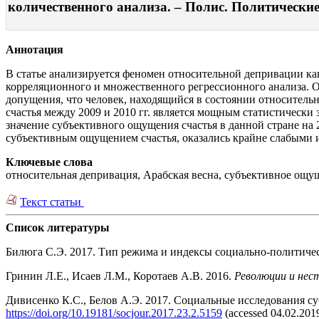
количественного анализа. – Полис. Политические 
Аннотация
В статье анализируется феномен относительной депривации ка
корреляционного и множественного регрессионного анализа. От
допущения, что человек, находящийся в состоянии относитель
счастья между 2009 и 2010 гг. является мощным статистически
значение субъективного ощущения счастья в данной стране на
субъективным ощущением счастья, оказались крайне слабыми и
Ключевые слова
относительная депривация, Арабская весна, субъективное ощущ
Текст статьи
Список литературы
Билюга С.Э. 2017. Тип режима и индексы социально-политичес
Гринин Л.Е., Исаев Л.М., Коротаев А.В. 2016.
Революции и нес
Дивисенко К.С., Белов А.Э. 2017. Социальные исследования су
https://doi.org/10.19181/socjour.2017.23.2.5159
(accessed 04.02.2019