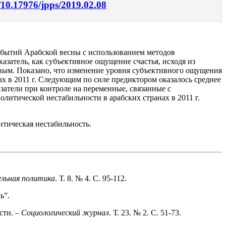
g/10.17976/jpps/2019.02.08
обытий Арабской весны с использованием методов
затель, как субъективное ощущение счастья, исходя из
ивым. Показано, что изменение уровня субъективного ощущения
ах в 2011 г. Следующим по силе предиктором оказалось среднее
затели при контроле на переменные, связанные с
литической нестабильности в арабских странах в 2011 г.
итическая нестабильность.
льная политика
. Т. 8. № 4. С. 95-112.
ь”.
сти. –
Социологический журнал
. Т. 23. № 2. C. 51-73.