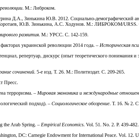
 революции
. М.: Либроком.
турина Д.А., Зинькина Ю.В. 2012. Социально-демографический а
 Коротаев, Ю.В. Зинькина, А.С. Ходунов. М.: ЛИБРОКОМ/URSS. С
ирового развития
. М.: УРСС. С. 142-159.
 факторах украинской революции 2014 года. –
Историческая пси
тенциал, репертуар, дискурс (опыт теоретического понимания и
рание сочинений
. 5-е изд. Т. 26. М.: Политиздат. С. 209-265.
кт Пресс.
на терроризма. –
Мировая экономика и международные отношен
ологический подход). –
Социологическое обозрение
. Т. 16. № 2. 
g the Arab Spring. –
Empirical Economics
. Vol. 51. No. 2. P. 439-482
shington, DC: Carnegie Endowment for International Peace. Vol. 12.