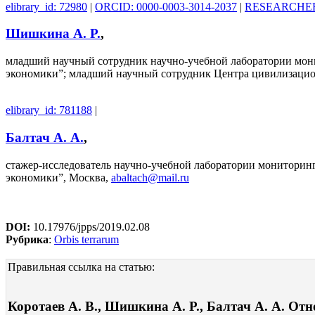
elibrary_id: 72980
|
ORCID: 0000-0003-3014-2037
|
RESEARCHER_
Шишкина А. Р.
,
младший научный сотрудник научно-учебной лаборатории мон
экономики”; младший научный сотрудник Центра цивилизаци
elibrary_id: 781188
|
Балтач А. А.
,
стажер-исследователь научно-учебной лаборатории мониторин
экономики”, Москва,
abaltach@mail.ru
DOI:
10.17976/jpps/2019.02.08
Рубрика
:
Orbis terrarum
Правильная ссылка на статью:
Коротаев А. В., Шишкина А. Р., Балтач А. А. О