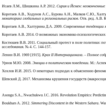
Исаев Л.М., Шишкина А.Р. 2012.
Сирия и Йемен: неоконченные
Коротаев А.В., Ходунов А.С., Бурова А.Н., Малков С.Ю., Хал
мониторинг глобальных и региональных рисков.
Отв. ред. А.В.
Коротаев А.В., Халтурина Д.А. 2009.
Современные тенденции м
Коротаев А.В. 2014. О возможных экономико-психологических
Костюшев В.В. 2011. Социальный протест в поле политики: по
исследования.
№ 4. С. 144-157.
Ленин В.И. 1969 [1915].
Крах II Интернационала
. –
Полное соб
Урнов М.Ю. 2008.
Эмоции в политическом поведении
. М.: Аспе
Хохлов И.И. 2015. О некоторых подходах к объяснению феноме
Шевский Д. 2017. Механизмы крушения государств (макросоци
Asongu S.A., Nwachukwu J.C. 2016. Revolution Empirics: Predictin
Boukhars A. 2012.
Simmering Discontent in the Western Sahara
. Wa