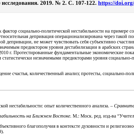
исследования. 2019. № 2. С. 107-122.
https://doi.or
к фактор социально-политической нестабильности на примере с
носительная депривация операционализирована через такой пока
ной депривации, не может чувствовать себя субъективно счастл
 значимым предиктором уровня дестабилизации в арабских стран
 2010 г. Протестированные фундаментальные экономические пока
 статистически незначимыми предикторами уровня социально-по
ение счастья, количественный анализ; протесты, социально-пол
кой нестабильности: опыт количественного анализа. –
Сравните
табильность на Ближнем Востоке.
М.: Моск. ред. изд-ва “Учител
бъективного благополучия в контексте духовности и религиозно
).