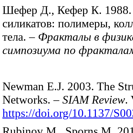
Шефер Д., Кефер К. 1988
силикатов: полимеры, кол
тела. –
Фракталы в физик
симпозиума по фракталам
Newman E.J. 2003. The Str
Networks. –
SIAM Review
.
https://doi.org/10.1137/S
Rubinov M., Sporns M. 20