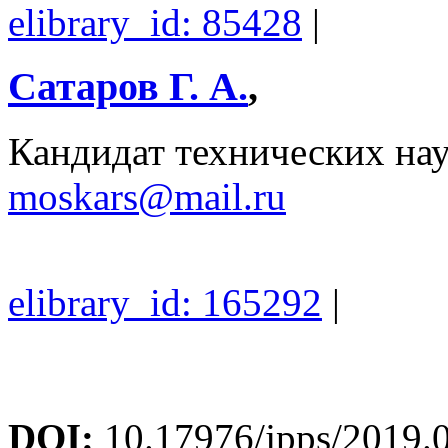
elibrary_id: 85428
|
Сатаров Г. А.
,
Кандидат технических на
moskars@mail.ru
elibrary_id: 165292
|
DOI:
10.17976/jpps/2019.