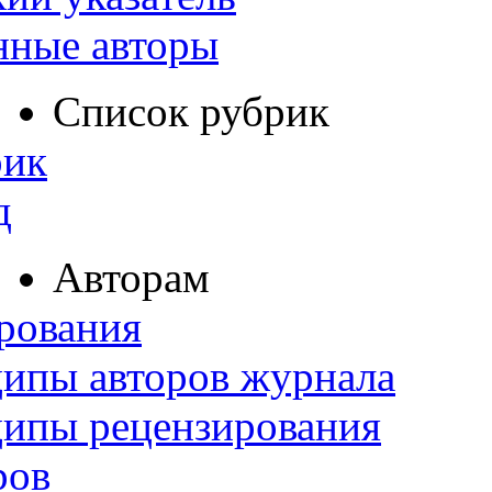
нные авторы
Список рубрик
рик
д
Авторам
рования
ипы авторов журнала
ципы рецензирования
ров