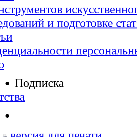
нструментов искусственног
дований и подготовке ста
тьи
денциальности персональн
ю
Подписка
тства
версия для печати