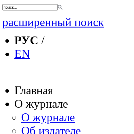
расширенный поиск
РУС
/
EN
Главная
О журнале
О журнале
Об издателе