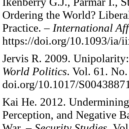
Ikenberry G.J., Parmar I., 
Ordering the World? Liberal
Practice. –
International Aff
https://doi.org/10.1093/ia/i
Jervis R. 2009. Unipolarity:
World Politics
. Vol. 61. No.
doi.org/10.1017/S004388
Kai He. 2012. Undermining 
Perception, and Negative Ba
War. –
Security Studies.
Vol