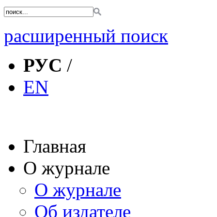
расширенный поиск
РУС
/
EN
Главная
О журнале
О журнале
Об издателе