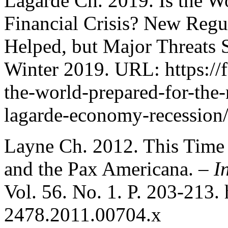
Lagarde Ch. 2019. Is the Wo
Financial Crisis? New Reg
Helped, but Major Threats 
Winter 2019. URL: https://f
the-world-prepared-for-the-n
lagarde-economy-recession/
Layne Ch. 2012. This Time 
and the Pax Americana. –
I
Vol. 56. No. 1. P. 203-213. 
2478.2011.00704.x