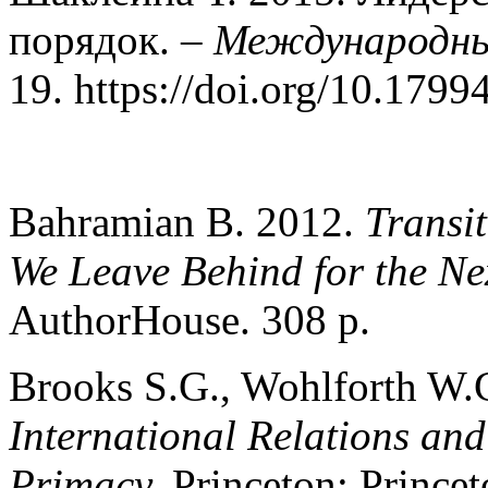
порядок. –
Международны
19. https://doi.org/10.1799
Bahramian B. 2012.
Transi
We Leave Behind for the Ne
AuthorHouse. 308 p.
Brooks S.G., Wohlforth W.
International Relations an
Primacy.
Princeton: Princet