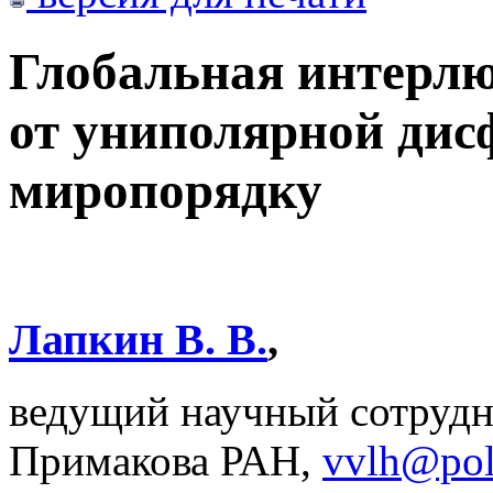
Глобальная интерлю
от униполярной дис
миропорядку
Лапкин В. В.
,
ведущий научный сотруд
Примакова РАН,
vvlh@poli