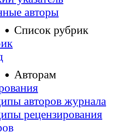
нные авторы
Список рубрик
рик
д
Авторам
рования
ипы авторов журнала
ципы рецензирования
ров