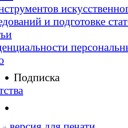
нструментов искусственног
дований и подготовке ста
тьи
денциальности персональн
ю
Подписка
тства
версия для печати