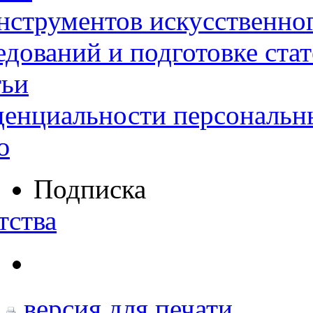
нструментов искусственног
дований и подготовке ста
тьи
денциальности персональн
ю
Подписка
тства
версия для печати