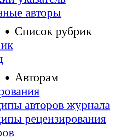
нные авторы
Список рубрик
рик
д
Авторам
рования
ипы авторов журнала
ципы рецензирования
ров