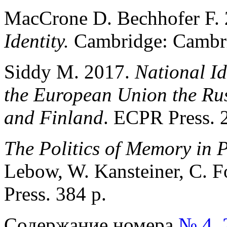
MacCrone D. Bechhofer F.
Identity.
Cambridge: Cambri
Siddy M. 2017.
National Id
the European Union the Ru
and Finland
. ECPR Press. 
The Politics of Memory in 
Lebow, W. Kansteiner, C. 
Press. 384 p.
Содержание номера
№ 4, 