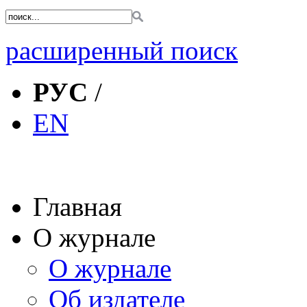
расширенный поиск
РУС
/
EN
Главная
О журнале
О журнале
Об издателе