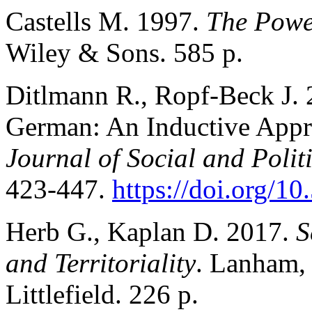
Castells M. 1997.
The Power
Wiley & Sons. 585 p.
Ditlmann R., Ropf-Beck J.
German: An Inductive Appro
Journal of Social and Polit
423-447.
https://doi.org/1
Herb G., Kaplan D. 2017.
S
and Territoriality
. Lanham
Littlefield. 226 p.