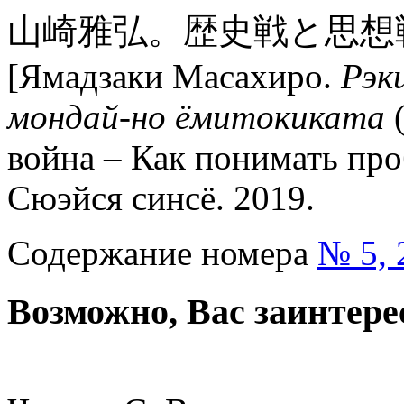
山崎雅弘。歴史戦と思想
[Ямадзаки Масахиро.
Рэки
мондай-но ёмитокиката
война – Как понимать про
Сюэйся синсё. 2019.
Содержание номера
№ 5, 
Возможно, Вас заинтере