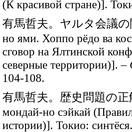
(К красивой стране)]. Ток
有馬哲夫。ヤルタ会議の闇. [Ари
но ями. Хоппо рёдо ва ко
сговор на Ялтинской кон
северные территории)]. –
104-108.
有馬哲夫。歴史問題の正解。[Ар
мондай-но сэйкай (Прави
истории)]. Токио: синтёся