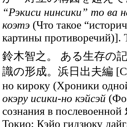
“Рэкиси нинсики” то ва н
коэтэ
(Что такое “истори
картины противоречий)]. 
鈴木智之。 ある生存の
識の形成。浜日出夫編 [Судзуки
но кироку (Хроники одно
окэру исики-но кэйсэй
(Фо
сознания в послевоенной 
Токио: Кэйо гидзюку дайг