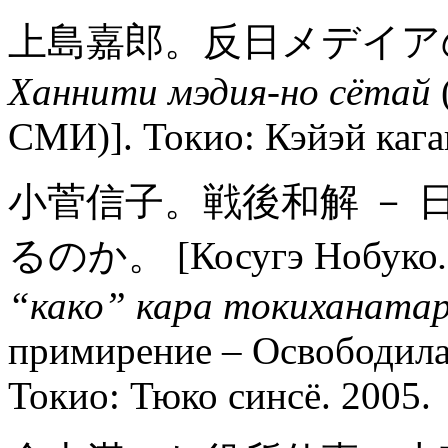
上島嘉郎。反日メデイアの正体。
Ханнити мэдия-но сётай
СМИ)]. Токио: Кэйэй кага
小菅信子。戦後和解 －
るのか。 [Косугэ Нобуко
“како” кара токиханатар
примирение – Освободила
Токио: Тюко синсё. 2005.