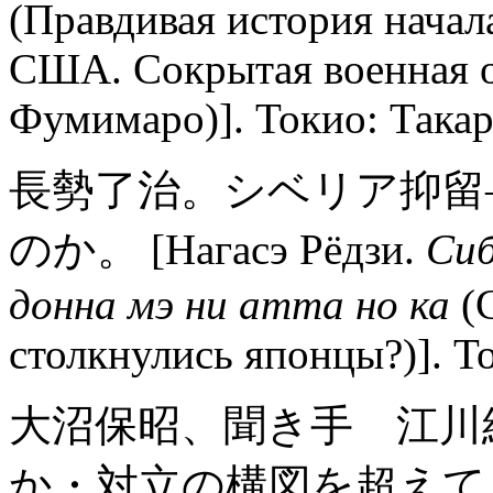
(Правдивая история нача
США. Сокрытая военная о
Фумимаро)]. Токио: Такар
長勢了治。シベリア抑留
のか。 [Нагасэ Рёдзи.
Сиб
донна мэ ни атта но ка
(
столкнулись японцы?)]. То
大沼保昭、聞き手 江川
か・対立の構図を超えて。 [Онум