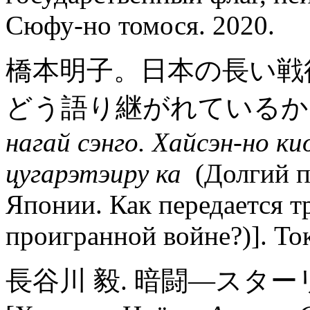
Сюфу-но томося. 2020.
橋本明子。日本の長い戦
どう語り継がれているか。 [Х
нагай сэнго. Хайсэн-но к
цугарэтэиру ка
(Долгий 
Японии. Как передается т
проигранной войне?)]. То
長谷川 毅. 暗闘―スタ