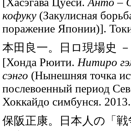
[Хасэгава Цуёси.
Анто – 
кофуку
(Закулисная борьб
поражение Японии)]. Токи
本田良一。日ロ現場史 
[Хонда Рюити.
Нитиро гэ
сэнго
(Нынешняя точка и
послевоенный период Сев
Хоккайдо симбунся. 2013.
保阪正康。日本人の「戦