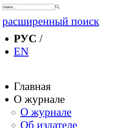
расширенный поиск
РУС
/
EN
Главная
О журнале
О журнале
Об издателе