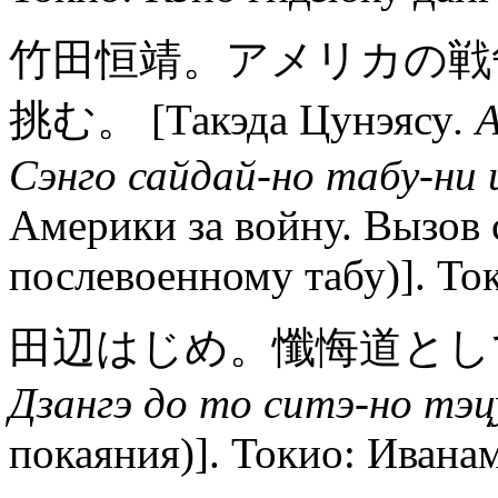
竹田恒靖。アメリカの戦
挑む。 [Такэда Цунэясу
. 
Сэнго сайдай-но табу-ни
Америки за войну. Вызов
послевоенному табу)]. Ток
田辺はじめ。懺悔道としての哲学
Дзангэ до то ситэ-но тэ
покаяния)]. Токио: Иванам