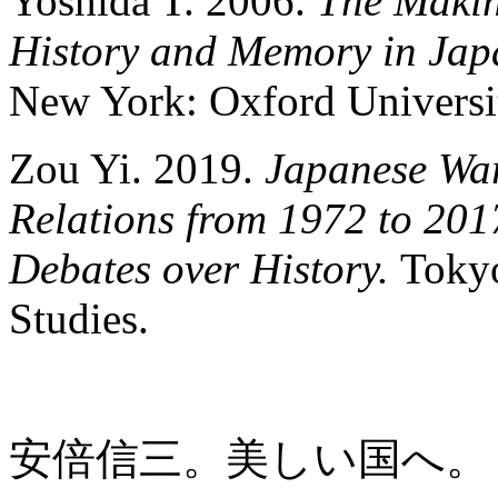
Yoshida T. 2006.
The Makin
History and Memory in Japa
New York: Oxford Universit
Zou Yi. 2019.
Japanese Wa
Relations from 1972 to 201
Debates over History.
Tokyo
Studies.
安倍信三。美しい国へ。 [Абэ С