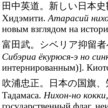
田中英道。新しい日本史観の
Хидэмити.
Атарасий нихо
новым взглядом на истори
富田武。シベリア抑留者への鎮魂
Сибэриа ёкурюся-э но си
интернированным)]. Киото
吹浦忠正。日本の国旗、知ら
Тадамаса.
Нихон-но кокки
государственный флаг, неи