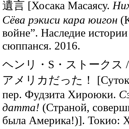
遺言 [Хосака Масаясу.
Них
Сёва рэкиси кара юигон
(
войне”. Наследие истории
сюппанся. 2016.
ヘンリ・S・ストークス 
アメリカだった！ [Сутокусу Х
пер. Фудзита Хироюки.
С
датта
!
(Страной, соверш
была Америка!)]. Токио: 