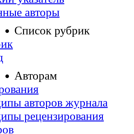
нные авторы
Список рубрик
рик
д
Авторам
рования
ипы авторов журнала
ципы рецензирования
ров