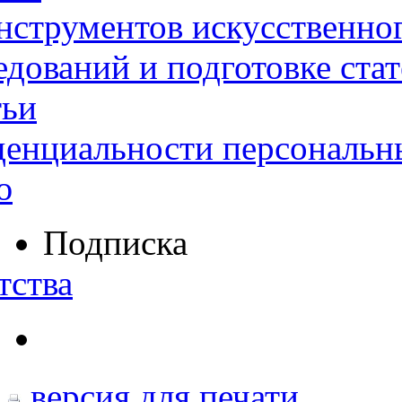
нструментов искусственног
дований и подготовке ста
тьи
денциальности персональн
ю
Подписка
тства
версия для печати