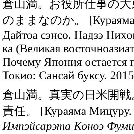
倉山満。お役所仕事の大
のままなのか。 [Кураяма Миц
Дайтоа сэнсо. Надзэ Нихо
ка (Великая восточноазиа
Почему Япония остается 
Токио: Сансай буксу. 2015
倉山満。真実の日米開戦
責任。 [Кураяма Мицуру
Импэйсарэта Коноэ Фумим