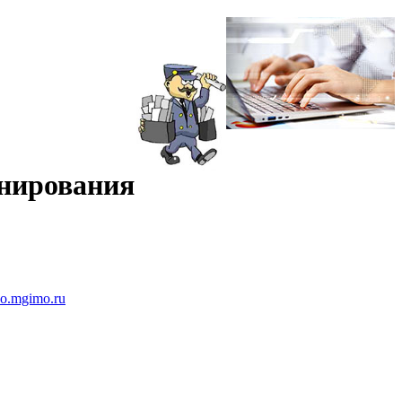
инирования
no.mgimo.ru