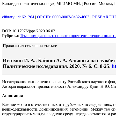
Кандидат политических наук, МГИМО МИД России, Москва, Р
elibrary_id: 621264
|
ORCID: 0000-0003-0432-4603
|
RESEARCHER
DOI:
10.17976/jpps/2020.06.02
Рубрика
:
Тема номера: опыты нового прочтения теории полит
Правильная ссылка на статью:
Истомин И. А., Байков А. А. Альянсы на службе
Политические исследования. 2020. № 6. С. 8-25.
h
Исследование выполнено по гранту Российского научного фон
Авторы выражают признательность Александру Кули, Н.Ю. Сила
Аннотация
Важное место в отечественных и зарубежных исследованиях, 
великодержавности, доминирования, гегемонии. Между тем сп
структурировать международную среду, нередко остаются за ра