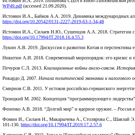
Истомин И.А. 2019.
Политика США в Индо-Тихоокеанском рег
WP49.pdf
(accessed 21.09.2020).
Истомин И.А., Байков А.А. 2019. Динамика международных ал
https://doi.org/10.20542/0131-2227-2019-63-1-34-48
Истомин И.А., Силаев Н.Ю., Сушенцов А.А. 2018. Стратегии 
https://doi.org/10.17994/IT.2018.16.4.55.3
Лукин А.В. 2019. Дискуссия о развитии Китая и перспективы 
Никитин А.И. 2018. Современный миропорядок: его кризис и 
Печуров С.Л. 2013.
Коалиционные войны англо-саксов. История
Рикардо Д. 2007.
Начала политической экономии и налогового 
Смирнов C.В. 2011. У истоков российско-германского энергетич
Троицкий М. 2002. Концепция “программирующего лидерства”
Фененко А.В. 2018. “Долгий мир” и ядерное оружие. –
Россия 
Фомин И., Силаев Н., Макарычева А., Столярова С., Шавлай Э.
101-130.
https://doi.org/10.17994/IT.2019.17.2.57.6
Хатунцев С.В. 2015. Запад и “Евразийская квадрига” (Россия, 