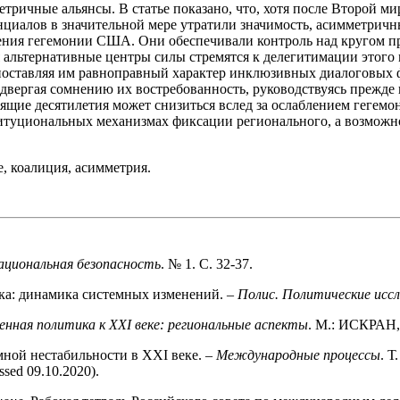
тричные альянсы. В статье показано, что, хотя после Второй 
нциалов в значительной мере утратили значимость, асимметричн
ления гегемонии США. Они обеспечивали контроль над кругом 
альтернативные центры силы стремятся к делегитимации этого 
опоставляя им равноправный характер инклюзивных диалоговых 
ергая сомнению их востребованность, руководствуясь прежде 
щие десятилетия может снизиться вслед за ослаблением гегемо
итуциональных механизмах фиксации регионального, а возможн
, коалиция, асимметрия.
ациональная безопасность
. № 1. С. 32-37.
дка: динамика системных изменений. –
Полис. Политические исс
енная политика к XXI веке: региональные аспекты
. М.: ИСКРАН,
мной нестабильности в XXI веке. –
Международные процессы
. Т
ssed 09.10.2020).