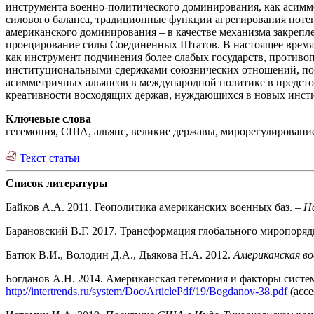
инструмента военно-политического доминирования, как асимме
силового баланса, традиционные функции агрегирования поте
американского доминирования – в качестве механизма закреп
проецирование силы Соединенных Штатов. В настоящее время 
как инструмент подчинения более слабых государств, против
институциональными сдержками союзнических отношений, подв
асимметричных альянсов в международной политике в предстоя
креативности восходящих держав, нуждающихся в новых инст
Ключевые слова
гегемония, США, альянс, великие державы, мирорегулирование
Текст статьи
Список литературы
Байков А.А. 2011. Геополитика американских военных баз. –
Н
Барановский В.Г. 2017. Трансформация глобального миропоря
Батюк В.И., Володин Д.А., Дьякова Н.А. 2012.
Американская во
Богданов А.Н. 2014. Американская гегемония и факторы систе
http://intertrends.ru/system/Doc/ArticlePdf/19/Bogdanov-38.pdf
(acce