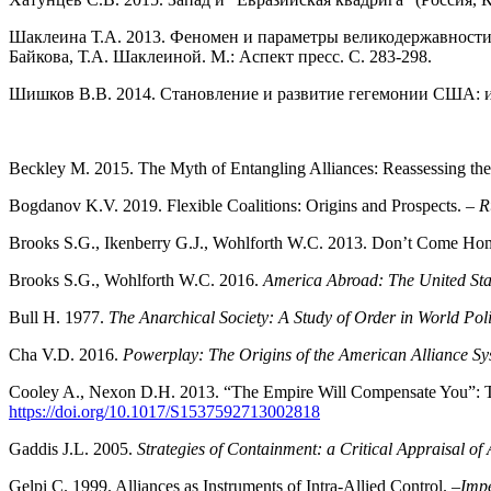
Шаклеина Т.А. 2013. Феномен и параметры великодержавности
Байкова, Т.А. Шаклеиной. М.: Аспект пресс. С. 283-298.
Шишков В.В. 2014. Становление и развитие гегемонии США: и
Beckley M. 2015. The Myth of Entangling Alliances: Reassessing the
Bogdanov K.V. 2019. Flexible Coalitions: Origins and Prospects. –
R
Brooks S.G., Ikenberry G.J., Wohlforth W.C. 2013. Don’t Come Ho
Brooks S.G., Wohlforth W.C. 2016.
America Abroad: The United Stat
Bull H. 1977.
The Anarchical Society: A Study of Order in World Poli
Cha V.D. 2016.
Powerplay: The Origins of the American Alliance Sy
Cooley A., Nexon D.H. 2013. “The Empire Will Compensate You”: T
https://doi.org/10.1017/S1537592713002818
Gaddis J.L. 2005.
Strategies of Containment: a Critical Appraisal o
Gelpi C. 1999. Alliances as Instruments of Intra-Allied Control. –
Impe