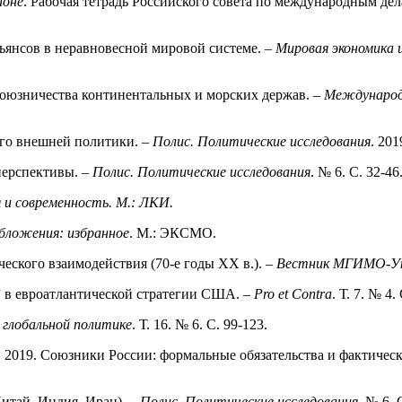
ионе
. Рабочая тетрадь Российского совета по международным де
ьянсов в неравновесной мировой системе. –
Мировая экономика
союзничества континентальных и морских держав. –
Международ
его внешней политики. –
Полис. Политические исследования
. 201
перспективы. –
Полис. Политические исследования
. № 6. С. 32-46
 и современность. М.: ЛКИ.
обложения: избранное
. М.: ЭКСМО.
еского взаимодействия (70-е годы ХХ в.). –
Вестник МГИМО-У
 в евроатлантической стратегии США. –
Pro
et
Contra
. Т. 7. № 4.
в глобальной политике
. Т. 16. № 6. С. 99-123.
 2019. Союзники России: формальные обязательства и фактическ
Китай, Индия, Иран). –
Полис. Политические исследования
. № 6. 