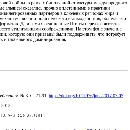
мировой войны, в рамках биполярной структуры международного
ые альянсы оказались прочно вплетенными в практики
привилегированных партнеров в ключевых регионах мира и
механизма военно-политического взаимодействия, обличая его
форматов. Да и сами Соединенные Штаты нередко тяготятся
всего утилитарными соображениями. На этом фоне значение
нии, которую они призваны были поддерживать, что потребует
о, и глобального доминирования.
ледования
. № 3. С. 71-91.
https://doi.org/10.17976/jpps/2017.03.05
 2012.
. 12. № 3. С. 8-22. URL: