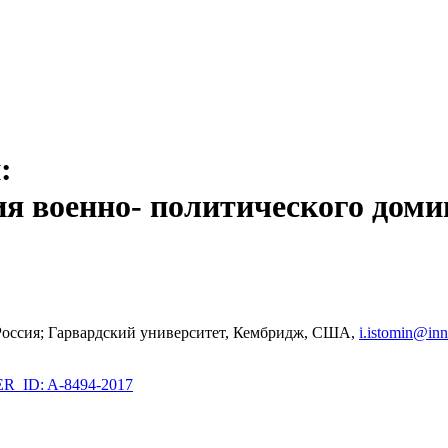
:
я военно- политического дом
оссия; Гарвардский университет, Кембридж, США,
i.istomin@in
_ID: A-8494-2017