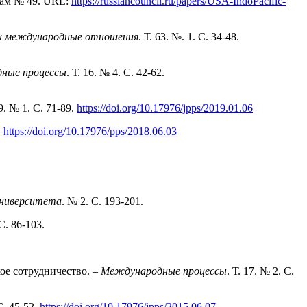
лам № 49. URL:
https://russiancouncil.ru/papers/USA-IndoPacific-
 и международные отношения
. Т. 63. №. 1. С. 34-48.
ные процессы
. Т. 16. № 4. С. 42-62.
9. № 1. С. 71-89.
https://doi.org/10.17976/jpps/2019.01.06
.
https://doi.org/10.17976/pps/2018.06.03
ниверситета
. № 2. С. 193-201.
 С. 86-103.
ое сотрудничество. –
Международные процессы
. Т. 17. № 2. С.
С. 45-52.
https://doi.org/10.17976/jpps/2015.06.07