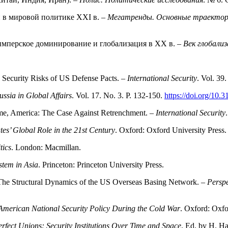
 в мировой политике XXI в. –
Мегатренды. Основные траектории
мперское доминирование и глобализация в XX в. –
Век глобали
 Security Risks of US Defense Pacts. –
International Security
. Vol. 39.
ussia in Global Affairs
. Vol. 17. No. 3. P. 132-150.
https://doi.org/10
me, America: The Case Against Retrenchment. –
International Security
es’ Global Role in the 21st Century
. Oxford: Oxford University Press.
tics
. London: Macmillan.
stem in Asia
. Princeton: Princeton University Press.
he Structural Dynamics of the US Overseas Basing Network. –
Perspe
f American National Security Policy During the Cold War
. Oxford: Oxfo
rfect Unions: Security Institutions Over Time and Space
. Ed. by H. H