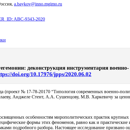
оссия,
a.baykov@inno.mgimo.ru
_ID: ABC-9343-2020
ики
 гегемонии: деконструкция инструментария военно-
ttps://doi.org/10.17976/jpps/2020.06.02
да (проект № 17-78-20170 “Типология современных военно-поли
еву, Анджеле Стент, А.А. Сушенцову, М.В. Харкевичу за ценны
посвященных особенностям мирополитических практик крупных 
ецифические формы этих феноменов, равно как и практические 
мками подробного разбора. Настоящее исследование призвано оц