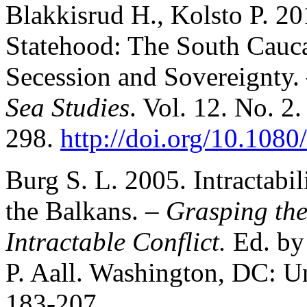
Blakkisrud H., Kolsto P. 20
Statehood: The South Cauca
Secession and Sovereignty.
Sea Studies
. Vol. 12. No. 2.
298.
http://doi.org/10.10
Burg S. L. 2005. Intractabi
the Balkans. –
Grasping the
Intractable Conflict.
Ed. by
P. Aall. Washington, DC: Un
183-207.