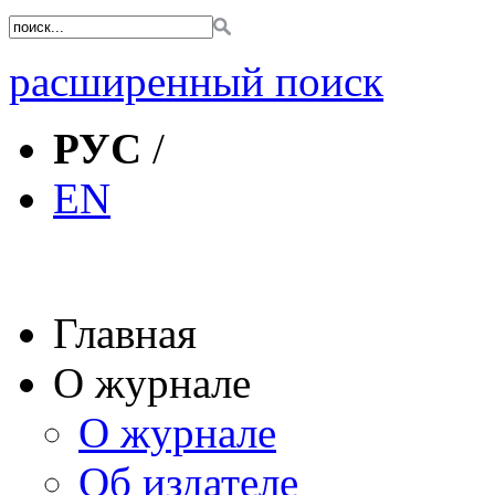
расширенный поиск
РУС
/
EN
Главная
О журнале
О журнале
Об издателе