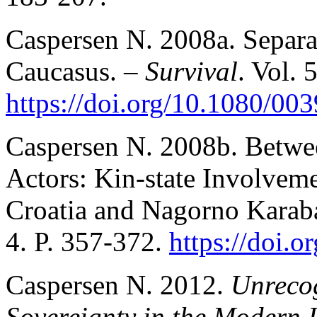
Caspersen N. 2008a. Separa
Caucasus. –
Survival
. Vol. 
https://doi.org/10.1080/0
Caspersen N. 2008b. Betwe
Actors: Kin-state Involveme
Croatia and Nagorno Karab
4. P. 357-372.
https://doi
Caspersen N. 2012.
Unrecog
Sovereignty in the Modern 