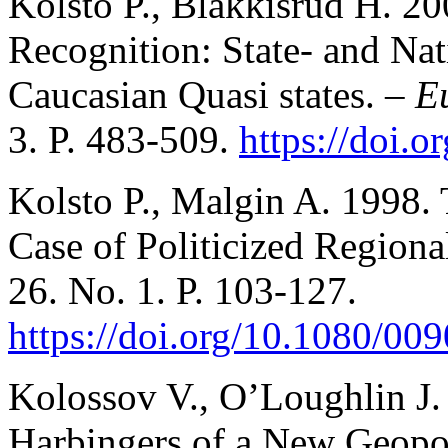
Kolsto P., Blakkisrud H. 2
Recognition: State- and Nat
Caucasian Quasi states. –
E
3. P. 483-509.
https://doi
Kolsto P., Malgin A. 1998. 
Case of Politicized Regiona
26. No. 1. P. 103-127.
https://doi.org/10.1080/0
Kolossov V., O’Loughlin J.
Harbingers of a New Geopol