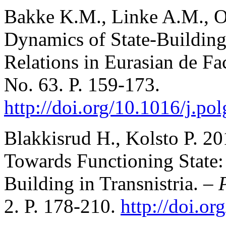
Bakke K.M., Linke A.M., O’
Dynamics of State-Building 
Relations in Eurasian de Fa
No. 63. P. 159-173.
http://doi.org/10.1016/j.po
Blakkisrud H., Kolsto P. 2
Towards Functioning State: 
Building in Transnistria. –
2. P. 178-210.
http://doi.o