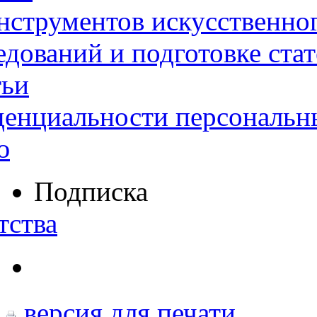
нструментов искусственног
дований и подготовке ста
тьи
денциальности персональн
ю
Подписка
тства
версия для печати