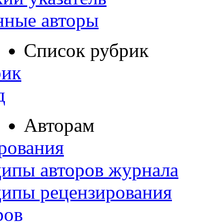
нные авторы
Список рубрик
рик
д
Авторам
рования
ипы авторов журнала
ципы рецензирования
ров