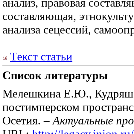
анализ, правовая составл
составляющая, этнокульт
анализа сецессий, самооп
Текст статьи
Список литературы
Мелешкина Е.Ю., Кудряшо
постимперском пространс
Осетия. –
Актуальные пр
URL:
http://legacy.inion.r