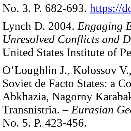
No. 3. P. 682-693.
https://
Lynch D. 2004.
Engaging Eu
Unresolved Conflicts and D
United States Institute of P
O’Loughlin J., Kolossov V.,
Soviet de Facto States: a C
Abkhazia, Nagorny Karabak
Transnistria. –
Eurasian Ge
No. 5. P. 423-456.