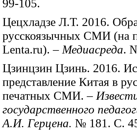
99-105.
Цецхладзе Л.Т. 2016. Обр
русскоязычных СМИ (на п
Lenta.ru). –
Медиасреда
. 
Цзинцзин Цзинь. 2016. И
представление Китая в ру
печатных СМИ. –
Извести
государственного педаго
А.И. Герцена.
№ 181. С. 4