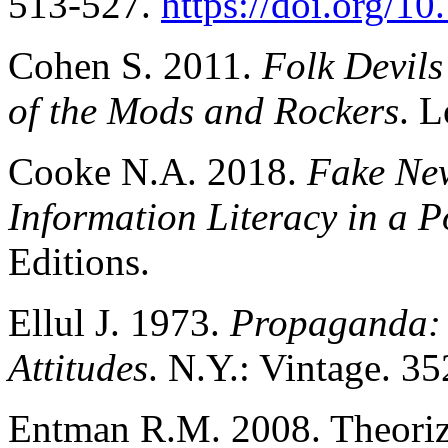
513-527.
https://doi.org/1
Cohen S. 2011.
Folk Devils
of the Mods and Rockers
. 
Cooke N.A. 2018.
Fake New
Information Literacy in a P
Editions.
Ellul J. 1973.
Propaganda: 
Attitudes
. N.Y.: Vintage. 35
Entman R.M. 2008. Theoriz