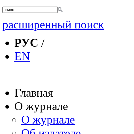
расширенный поиск
РУС
/
EN
Главная
О журнале
О журнале
Об издателе