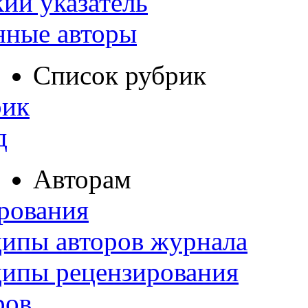
ий указатель
нные авторы
Список рубрик
рик
д
Авторам
рования
ипы авторов журнала
ципы рецензирования
ров