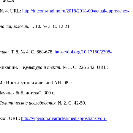
С. 40-46.
№ 4. URL:
http://intcom-mgimo.ru/2018/2018-09/actual-approaches-
а социологии.
Т. 10. № 3. C. 12-21.
тики
. Т. 8. № 4. С. 668-678.
https://doi.org/10.17150/2308-
уникаций. –
Культура и текст.
№ 3. С. 226-242. URL:
 М.: Институт психологии РАН. 98 с.
аучная библиотека”. 300 с.
Политические исследования.
№ 2. C. 42-59.
rson
. URL:
http://viperson.ru/articles/mediaprostranstvo-i-