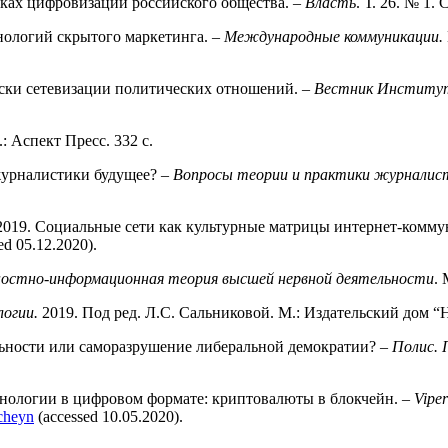
сках цифровизации российского общества. –
Власть
. Т. 26. № 1. 
ологий скрытого маркетинга. –
Международные коммуникации.
ки сетевизации политических отношений. –
Вестник Институт
: Аспект Пресс. 332 с.
 журналистики будущее? –
Вопросы теории и практики журналис
 2019. Социальные сети как культурные матрицы интернет-комм
ed 05.12.2020).
бностно-информационная теория высшей нервной деятельности
.
логии.
2019. Под ред. Л.С. Сальниковой. М.: Издательский дом “Н
альности или саморазрушение либеральной демократии? –
Полис. 
нологии в цифровом формате: криптовалюты в блокчейн. –
Vipe
kcheyn
(accessed 10.05.2020).