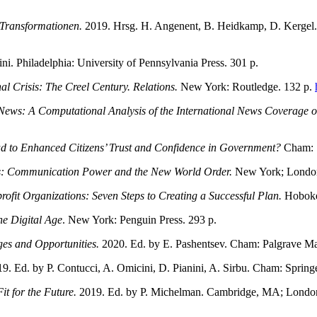
r Transformationen.
2019. Hrsg. H. Angenent, B. Heidkamp, D. Kergel
ni. Philadelphia: University of Pennsylvania Press. 301 p.
l Crisis: The Creel Century. Relations.
New York: Routledge. 132 p.
 News: A Computational Analysis of the International News Coverage o
d to Enhanced Citizens’ Trust and Confidence in Government?
Cham: 
es: Communication Power and the New World Order.
New York; London
ofit Organizations: Seven Steps to Creating a Successful Plan.
Hoboke
he Digital Age
. New York: Penguin Press. 293 p.
ges and Opportunities.
2020. Ed. by E. Pashentsev. Cham: Palgrave Ma
9. Ed. by P. Contucci, A. Omicini, D. Pianini, A. Sirbu. Cham: Spring
it for the Future.
2019. Ed. by P. Michelman. Cambridge, MA; London