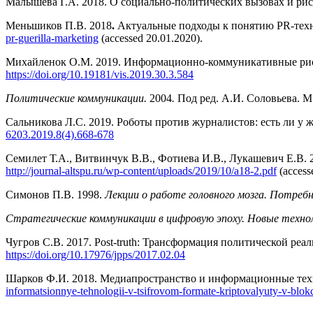
Малышева Г.А. 2018. О социально-политических вызовах и ри
Меньшиков П.В. 2018
.
Актуальные подходы к понятию PR-техн
pr-guerilla-marketing
(accessed 20.01.2020).
Михайленок О.М. 2019. Информационно-коммуникативные рис
https://doi.org/10.19181/vis.2019.30.3.584
Политические коммуникации.
2004
.
Под ред. А.И. Соловьева. М.
Сальникова Л.С. 2019. Роботы против журналистов: есть ли у
6203.2019.8(4).668-678
Семилет Т.А., Витвинчук В.В., Фотиева И.В., Лукашевич Е.В.
http://journal-altspu.ru/wp-content/uploads/2019/10/a18-2.pdf
(access
Симонов П.В. 1998.
Лекции о работе головного мозга. Потре
Стратегические коммуникации в цифровую эпоху. Новые техно
Чугров С.В. 2017. Post-truth: Трансформация политической ре
https://doi.org/10.17976/jpps/2017.02.04
Шарков Ф.И. 2018. Медиапространство и информационные тех
informatsionnye-tehnologii-v-tsifrovom-formate-kriptovalyuty-v-blo