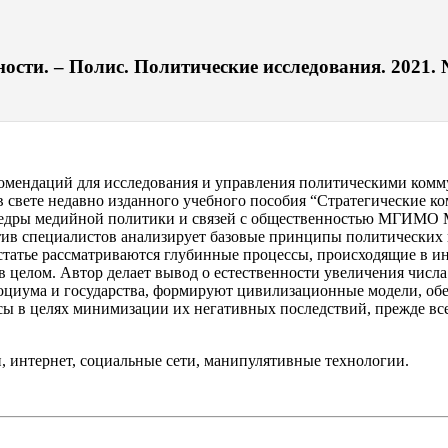
сти. – Полис. Политические исследования. 2021. №
омендаций для исследования и управления политическими комм
 свете недавно изданного учебного пособия “Стратегические к
афедры медийной политики и связей с общественностью МГИМО 
тив специалистов анализирует базовые принципы политических
татье рассматриваются глубинные процессы, происходящие в 
 целом. Автор делает вывод о естественности увеличения числ
оциума и государства, формируют цивилизационные модели, об
ы в целях минимизации их негативных последствий, прежде все
, интернет, социальные сети, манипулятивные технологии.