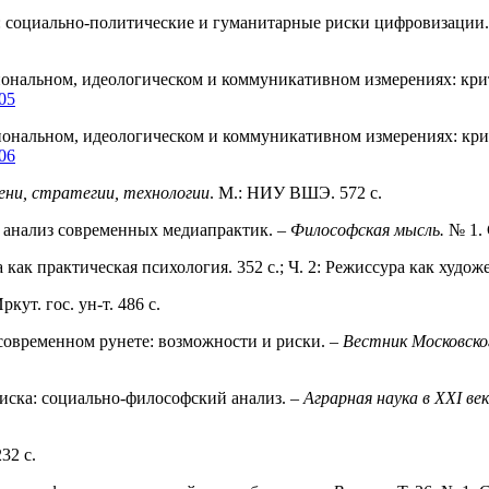
0: cоциально-политические и гуманитарные риски цифровизации
иональном, идеологическом и коммуникативном измерениях: крити
.05
ональном, идеологическом и коммуникативном измерениях: крити
.06
ни, стратегии, технологии
. М.: НИУ ВШЭ. 572 с.
 анализ современных медиапрактик. –
Философская мысль.
№ 1. 
ра как практическая психология. 352 с.; Ч. 2: Режиссура как худо
ркут. гос. ун-т. 486 с.
современном рунете: возможности и риски. –
Вестник Московско
иска: социально-философский анализ. –
Аграрная наука в XXI ве
232 с.