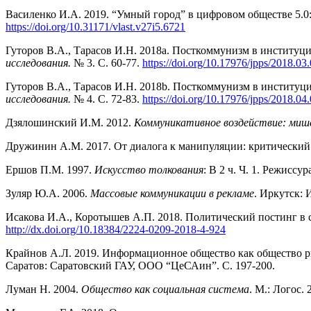
Василенко И.А. 2019. “Умный город” в цифровом обществе 5.
https://doi.org/10.31171/vlast.v27i5.6721
Гуторов В.А., Тарасов И.Н. 2018a. Посткоммунизм в институц
исследования.
№ 3. С. 60-77.
https://doi.org/10.17976/jpps/2018.03
Гуторов В.А., Тарасов И.Н. 2018b. Посткоммунизм в институци
исследования.
№ 4. С. 72-83.
https://doi.org/10.17976/jpps/2018.04
Дзялошинский И.М. 2012.
Коммуникативное воздействие: мише
Дружинин А.М. 2017. От диалога к манипуляции: критический
Ершов П.М. 1997.
Искусство толкования
: В 2 ч. Ч. 1. Режиссу
Зуляр Ю.А. 2006.
Массовые коммуникации в рекламе
. Иркутск: И
Исакова И.А., Коротышев А.П. 2018. Политический постинг в 
http://dx.doi.org/10.18384/2224-0209-2018-4-924
Крайнов А.Л. 2019. Информационное общество как общество р
Саратов: Саратовский ГАУ, ООО “ЦеСАин”. С. 197-200.
Луман Н. 2004.
Общество как социальная система
. М.: Логос. 