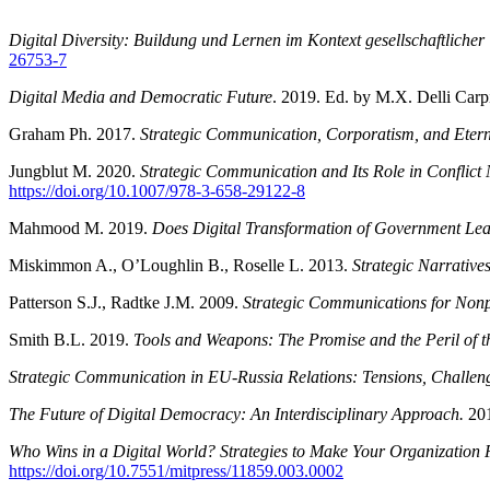
Digital Diversity: Buildung und Lernen im Kontext gesellschaftliche
26753-7
Digital Media and Democratic Future
. 2019. Ed. by M.X. Delli Carpi
Graham Ph. 2017.
Strategic Communication, Corporatism, and Eterna
Jungblut M. 2020.
Strategic Communication and Its Role in Conflict
https://doi.org/10.1007/978-3-658-29122-8
Mahmood M. 2019.
Does Digital Transformation of Government Lea
Miskimmon A., O’Loughlin B., Roselle L. 2013.
Strategic Narrativ
Patterson S.J., Radtke J.M. 2009.
Strategic Communications for Nonpr
Smith B.L. 2019.
Tools and Weapons: The Promise and the Peril of t
Strategic Communication in EU-Russia Relations: Tensions, Challen
The Future of Digital Democracy: An Interdisciplinary Approach.
201
Who Wins in a Digital World? Strategies to Make Your Organization F
https://doi.org/10.7551/mitpress/11859.003.0002