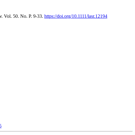
w.
Vol. 50. No. P. 9-33.
https://doi.org/10.1111/lasr.12194
5