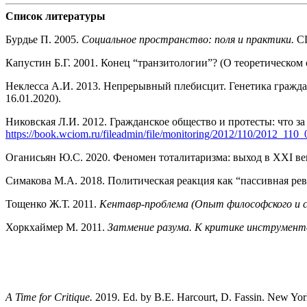
Список литературы
Бурдье П. 2005.
Социальное пространство: поля и практики.
СП
Капустин Б.Г. 2001. Конец “транзитологии”? (О теоретическом
Неклесса А.И. 2013. Непрерывный плебисцит. Генетика гражда
16.01.2020).
Никовская Л.И. 2012. Гражданское общество и протесты: что за
https://book.wciom.ru/fileadmin/file/monitoring/2012/110/2012_110_
Оганисьян Ю.С. 2020. Феномен тоталитаризма: выход в XXI ве
Симакова М.А. 2018. Политическая реакция как “пассивная ре
Тощенко Ж.Т. 2011.
Кентавр-проблема (Опыт философского и со
Хоркхаймер М. 2011.
Затмение разума. К критике инструмент
A Time for Critique.
2019. Ed. by B.E. Harcourt, D. Fassin. New Yor