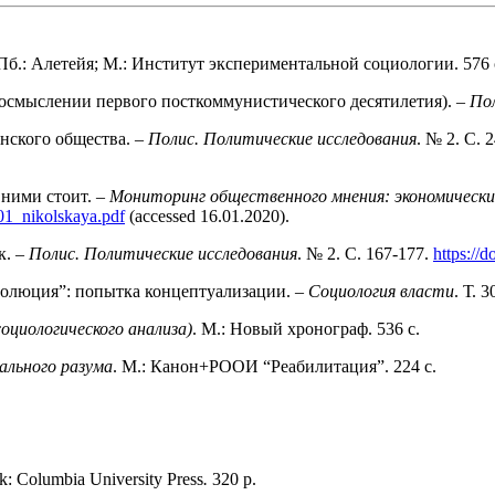
б.: Алетейя; М.: Институт экспериментальной социологии. 576 
 осмыслении первого посткоммунистического десятилетия). –
Пол
нского общества. –
Полис. Политические исследования
. № 2. C. 
 ними стоит. –
Мониторинг общественного мнения: экономически
01_nikolskaya.pdf
(accessed 16.01.2020).
к. –
Полис. Политические исследования
. № 2. С. 167-177.
https://
волюция”: попытка концептуализации. –
Социология власти
. Т. 
циологического анализа)
. М.: Новый хронограф. 536 с.
ального разума
. М.: Канон+РООИ “Реабилитация”. 224 с.
k: Columbia University Press
.
320 p.