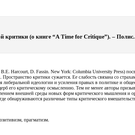
критики (о книге “A Time for Critique”). – Полис.
y B.E. Harcourt, D. Fassin. New York: Columbia University Press)
 Пространство критики сужается. Ее слабость связана со страх
я либеральной идеологии и усиления правых в политике и общес
ущерб его критическому осмыслению. Тем не менее авторы при
лением внешней среды новых форм критического мышления и орг
 где обнаруживаются различные типы критического вмешательст
позитивизм, прагматизм.