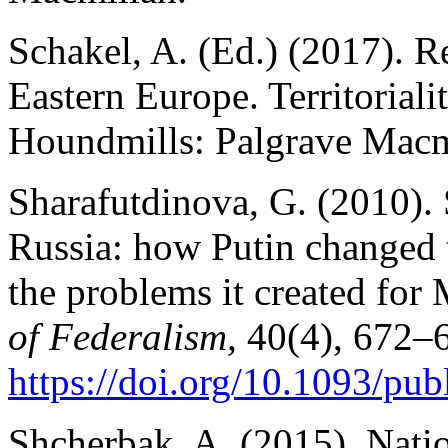
Schakel, A. (Ed.) (2017). R
Eastern Europe. Territoriali
Houndmills: Palgrave Macm
Sharafutdinova, G. (2010).
Russia: how Putin changed t
the problems it created fo
of Federalism,
40(4), 672–
https://doi.org/10.1093/pub
Shcherbak, A. (2015). Natio