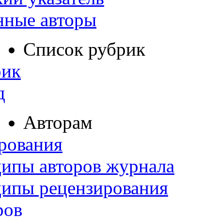
нные авторы
Список рубрик
рик
д
Авторам
рования
ипы авторов журнала
ципы рецензирования
ров