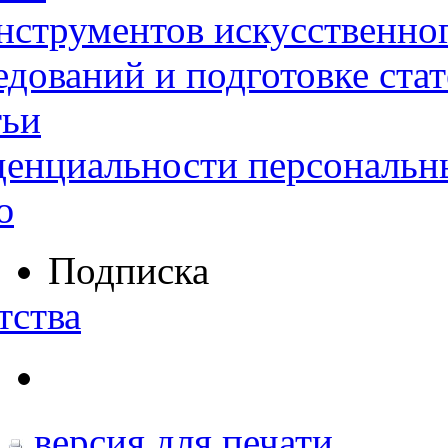
нструментов искусственног
дований и подготовке ста
тьи
денциальности персональн
ю
Подписка
тства
версия для печати