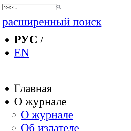
расширенный поиск
РУС
/
EN
Главная
О журнале
О журнале
Об издателе