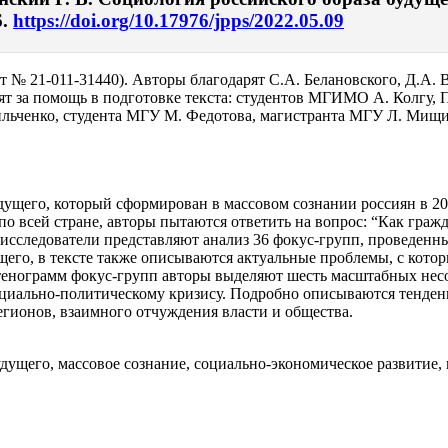
6.
https://doi.org/10.17976/jpps/2022.05.09
№ 21-011-31440). Авторы благодарят С.А. Белановского, Д.А. В
т за помощь в подготовке текста: студентов МГИМО А. Колгу, П
ченко, студента МГУ М. Федотова, магистранта МГУ Л. Мищиш
будущего, который сформирован в массовом сознании россиян в 20
о всей стране, авторы пытаются ответить на вопрос: “Как граж
пе исследователи представляют анализ 36 фокус-групп, проведен
щего, в тексте также описываются актуальные проблемы, с кото
тенограмм фокус-групп авторы выделяют шесть масштабных несо
оциально-политическому кризису. Подробно описываются тенден
егионов, взаимного отчуждения власти и общества.
удущего, массовое сознание, социально-экономическое развитие,