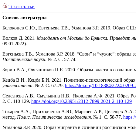
Текст статьи
Список литературы
Белоконев С.Ю., Евгеньева Т.В., Усманова З.Р. 2019. Образ С
Волков Д. 2021.
Молодежь от Москвы до Брянска. Приведет ли
09.01.2022).
Евгеньева Т.В., Усманова З.Р. 2018. “Свои” и “чужие”: образы
Политические науки
. № 2. С. 57-74.
Зорин В.А., Овсянников П.Е. 2020. Образы власти в сознании
Кецба В.И., Кецба Б.И. 2021. Политико-психологический образ
университета
. № 2. С. 67-79.
https://doi.org/10.18384/2224-0209
Селезнева А.В., Смулькина Н.В., Яковлева А.Ф. 2021. Образ Р
2. С. 110-129.
https://doi.org/10.23951/2312-7899-2021-2-110-129
Токарев А.А., Приходченко А.Ю., Маргоев А.Р., Целещев А.А.
метод.
Полис. Политические исследования
. № 1. С. 58-77.
https:
Усманова З.Р. 2020. Образ мигранта в сознании российской мо