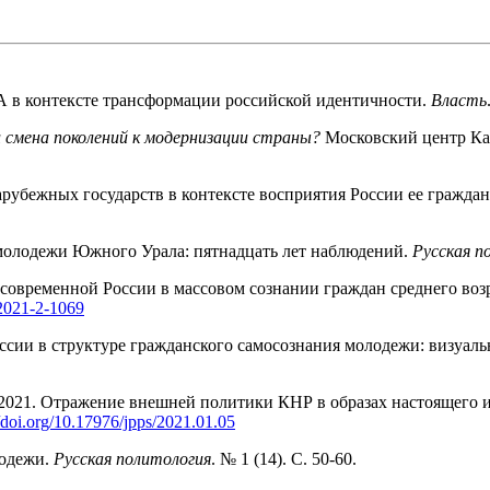
ША в контексте трансформации российской идентичности.
Власть
 смена поколений к модернизации страны?
Московский центр К
 зарубежных государств в контексте восприятия России ее гражда
 молодежи Южного Урала: пятнадцать лет наблюдений.
Русская п
 современной России в массовом сознании граждан среднего воз
-2021-2-1069
оссии в структуре гражданского самосознания молодежи: визуал
 2021. Отражение внешней политики КНР в образах настоящего 
//doi.org/10.17976/jpps/2021.01.05
лодежи.
Русская политология
. № 1 (14). С. 50-60.