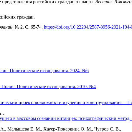
е представления российских граждан о власти.
Вестник Томского
сийских граждан.
ований
. № 2. C. 65-74.
https://doi.org/10.22204/2587-8956-2021-104-
олис. Политические исследования. 2024. №6
 Полис. Политические исследования. 2010. №4
тический проект: возможности изучения и конструирования. – П
.,
щего в массовом сознании китайцев: психографический метод. 
А., Малышева Е. М., Хауер-Тюкаркина О. М., Чугров С. В.,