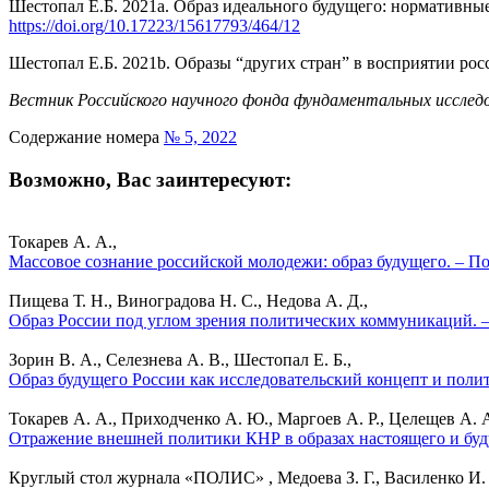
Шестопал Е.Б. 2021a. Образ идеального будущего: нормативны
https://doi.org/10.17223/15617793/464/12
Шестопал Е.Б. 2021b. Образы “других стран” в восприятии рос
Вестник Российского научного фонда фундаментальных исслед
Содержание номера
№ 5, 2022
Возможно, Вас заинтересуют:
Токарев А. А.,
Массовое сознание российской молодежи: образ будущего. – П
Пищева Т. Н., Виноградова Н. С., Недова А. Д.,
Образ России под углом зрения политических коммуникаций. –
Зорин В. А., Селезнева А. В., Шестопал Е. Б.,
Образ будущего России как исследовательский концепт и поли
Токарев А. А., Приходченко А. Ю., Маргоев А. Р., Целещев А. А
Отражение внешней политики КНР в образах настоящего и буду
Круглый стол журнала «ПОЛИС» , Медоева З. Г., Василенко И. 