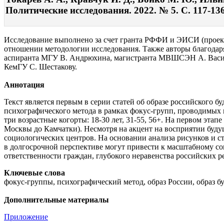
Политические исследования. 2022. № 5. С. 117-13
Исследование выполнено за счет гранта РФФИ и ЭИСИ (проект 
отношении методологии исследования. Также авторы благодаря
аспиранта МГУ В. Андрюхина, магистранта МВШСЭН А. Василь
КемГУ С. Шестакову.
Аннотация
Текст является первым в серии статей об образе российского 
психографического метода в рамках фокус-групп, проводимых п
три возрастные когорты: 18-30 лет, 31-55, 56+. На первом эта
Москвы до Камчатки). Несмотря на акцент на восприятии буду
социологических центров. На основании анализа рисунков и с
в долгосрочной перспективе могут привести к масштабному с
ответственности граждан, глубокого неравенства российских р
Ключевые слова
фокус-группы, психографический метод, образ России, образ б
Дополнительные материалы
Приложение