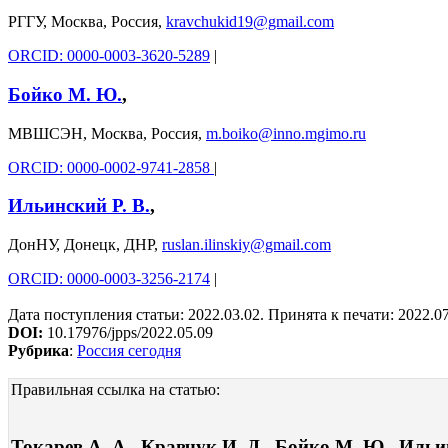
РГГУ, Москва, Россия,
kravchukid19@gmail.com
ORCID: 0000-0003-3620-5289
|
Бойко М. Ю.
,
МВШСЭН, Москва, Россия,
m.boiko@inno.mgimo.ru
ORCID: 0000-0002-9741-2858
|
Ильинский Р. В.
,
ДонНУ, Донецк, ДНР,
ruslan.ilinskiy@gmail.com
ORCID: 0000-0003-3256-2174
|
Дата поступления статьи: 2022.03.02. Принята к печати: 2022.0
DOI:
10.17976/jpps/2022.05.09
Рубрика
:
Россия сегодня
Правильная ссылка на статью:
Токарев А. А., Кравчук И. Д., Бойко М. Ю., Иль