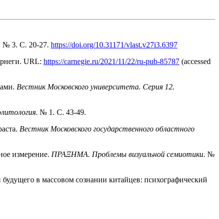
. № 3. С. 20-27.
https://doi.org/10.31171/vlast.v27i3.6397
арнеги. URL:
https://carnegie.ru/2021/11/22/ru-pub-85787
(accessed
нами.
Вестник Московского университета. Серия 12.
олитология
. № 1. С. 43-49.
раста.
Вестник Московского государственного областного
ьное измерение.
ΠΡΑΞΗΜΑ. Проблемы визуальной семиотики
. №
и будущего в массовом сознании китайцев: психографический