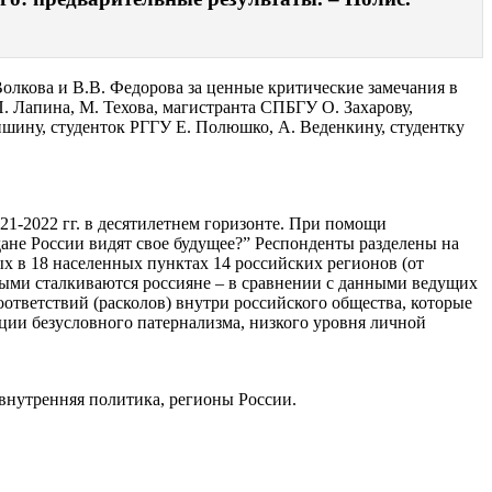
олкова и В.В. Федорова за ценные критические замечания в
. Лапина, М. Техова, магистранта СПБГУ О. Захарову,
ину, студенток РГГУ Е. Полюшко, А. Веденкину, студентку
21-2022 гг. в десятилетнем горизонте. При помощи
дане России видят свое будущее?” Респонденты разделены на
ных в 18 населенных пунктах 14 российских регионов (от
рыми сталкиваются россияне – в сравнении с данными ведущих
ответствий (расколов) внутри российского общества, которые
ции безусловного патернализма, низкого уровня личной
 внутренняя политика, регионы России.