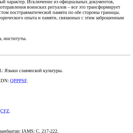
ный характер. Исключение из официальных документов,
отправления воинских ритуалов – все это трансформирует
стом посттравматической памяти по обе стороны границы.
сторического опыта и памяти, связанных с этим заброшенным
а, институты.
.: Языки славянской культуры.
 EDN:
QPPPSF
.
QCFZ
.
лаанбаатар: IAMS: С. 217-222.