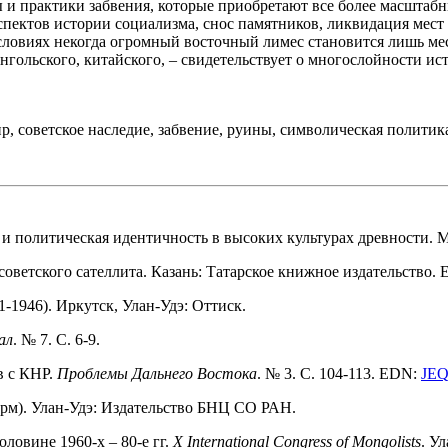
 и практики забвения, которые приобретают все более масштаб
пектов истории социализма, снос памятников, ликвидация мест 
словиях некогда огромный восточный лимес становится лишь ме
нгольского, китайского, – свидетельствует о многослойности и
, советское наследие, забвение, руины, символическая политик
 и политическая идентичность в высоких культурах древности. М
советского сателлита. Казань: Татарское книжное издательство.
1-1946). Иркутск, Улан-Удэ: Оттиск.
ал
. № 7. С. 6-9.
в с КНР.
Проблемы Дальнего Востока
. № 3. С. 104-113. EDN:
JE
орм). Улан-Удэ: Издательство БНЦ СО РАН.
ловине 1960-х – 80-е гг.
X International Congress of Mongolists
. У