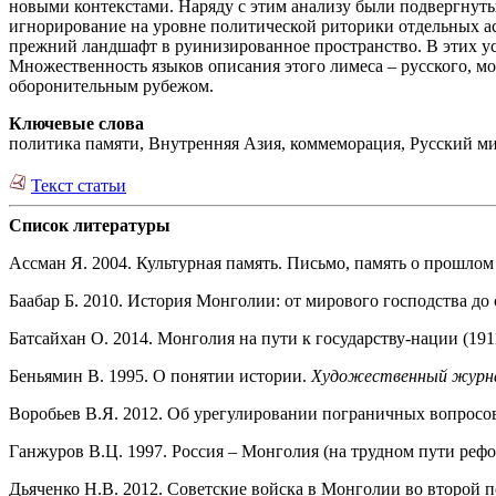
новыми контекстами. Наряду с этим анализу были подвергнуты
игнорирование на уровне политической риторики отдельных ас
прежний ландшафт в руинизированное пространство. В этих у
Множественность языков описания этого лимеса – русского, мо
оборонительным рубежом.
Ключевые слова
политика памяти, Внутренняя Азия, коммеморация, Русский мир
Текст статьи
Список литературы
Ассман Я. 2004. Культурная память. Письмо, память о прошлом
Баабар Б. 2010. История Монголии: от мирового господства до 
Батсайхан О. 2014. Монголия на пути к государству-нации (191
Беньямин В. 1995. О понятии истории.
Художественный журн
Воробьев В.Я. 2012. Об урегулировании пограничных вопросо
Ганжуров В.Ц. 1997. Россия – Монголия (на трудном пути реф
Дьяченко Н.В. 2012. Советские войска в Монголии во второй по