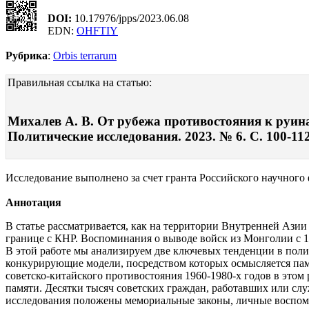
DOI:
10.17976/jpps/2023.06.08
EDN:
OHFTIY
Рубрика
:
Orbis terrarum
Правильная ссылка на статью:
Михалев А. В. От рубежа противостояния к руин
Политические исследования. 2023. № 6. С. 100-11
Исследование выполнено за счет гранта Российского научного фон
Аннотация
В статье рассматривается, как на территории Внутренней Ази
границе с КНР. Воспоминания о выводе войск из Монголии с 1
В этой работе мы анализируем две ключевых тенденции в поли
конкурирующие модели, посредством которых осмысляется памя
советско-китайского противостояния 1960-1980‑х годов в это
памяти. Десятки тысяч советских граждан, работавших или сл
исследования положены мемориальные законы, личные воспоми