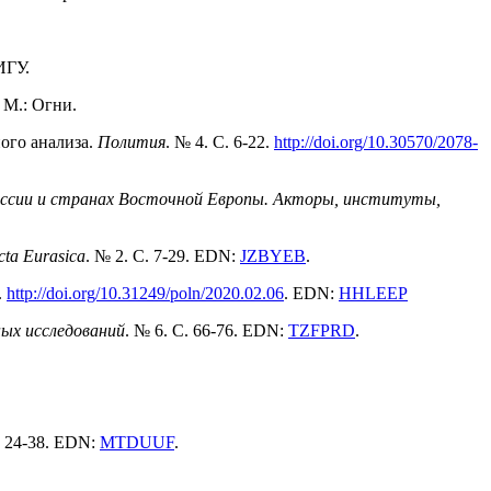
ИГУ.
 М.: Огни.
ого анализа.
Полития
. № 4. С. 6-22.
http://doi.org/10.30570/2078-
оссии и странах Восточной Европы. Акторы, институты,
ta Eurasica
. № 2. С. 7-29. EDN:
JZBYEB
.
.
http://doi.org/10.31249/poln/2020.02.06
. EDN:
HHLEEP
ых исследований
. № 6. С. 66-76. EDN:
TZFPRD
.
. 24-38. EDN:
MTDUUF
.