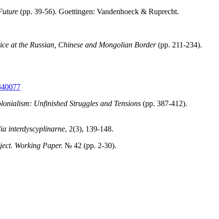
Future
(pp. 39-56). Goettingen: Vandenhoeck & Ruprecht.
ice at the Russian, Chinese and Mongolian Border
(pp. 211-234).
2340077
olonialism: Unfinished Struggles and Tensions
(pp. 387-412).
ia interdyscyplinarne
, 2(3), 139-148.
ject. Working Paper.
№ 42 (pp. 2-30).