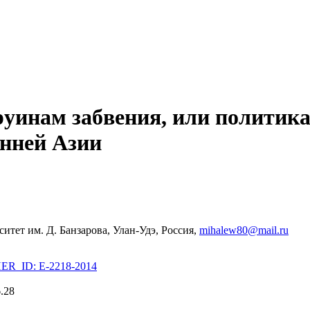
руинам забвения, или политика
енней Азии
итет им. Д. Банзарова, Улан-Удэ, Россия,
mihalew80@mail.ru
R_ID: E-2218-2014
.28