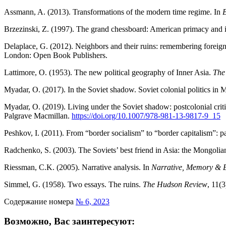
Assmann, A. (2013). Transformations of the modern time regime. In
B
Brzezinski, Z. (1997). The grand chessboard: American primacy and it
Delaplace, G. (2012). Neighbors and their ruins: remembering foreig
London: Open Book Publishers.
Lattimore, O. (1953). The new political geography of Inner Asia.
The
Myadar, O. (2017). In the Soviet shadow. Soviet colonial politics in
Myadar, O. (2019). Living under the Soviet shadow: postcolonial criti
Palgrave Macmillan.
https://doi.org/10.1007/978-981-13-9817-9_15
Peshkov, I. (2011). From “border socialism” to “border capitalism”: p
Radchenko, S. (2003). The Soviets’ best friend in Asia: the Mongolian
Riessman, C.K. (2005). Narrative analysis. In
Narrative, Memory & E
Simmel, G. (1958). Two essays. The ruins.
The Hudson Review
, 11(
Содержание номера
№ 6, 2023
Возможно, Вас заинтересуют: