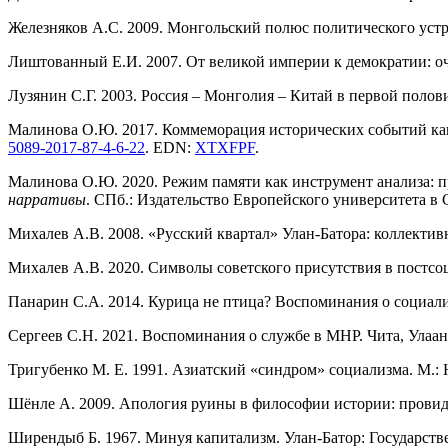
Железняков А.С. 2009. Монгольский полюс политического уст
Лиштованный Е.И. 2007. От великой империи к демократии: о
Лузянин С.Г. 2003. Россия – Монголия – Китай в первой полов
Малинова О.Ю. 2017. Коммеморация исторических событий как
5089-2017-87-4-6-22
. EDN:
XTXFPF
.
Малинова О.Ю. 2020. Режим памяти как инструмент анализа: 
нарративы
. СПб.: Издательство Европейского университета в С
Михалев А.В. 2008. «Русский квартал» Улан-Батора: коллекти
Михалев А.В. 2020. Символы советского присутствия в постс
Панарин С.А. 2014. Курица не птица? Воспоминания о социа
Сергеев С.Н. 2021. Воспоминания о службе в МНР. Чита, Улаан
Тригубенко М. Е. 1991. Азиатский «синдром» социализма. М.: 
Шёнле А. 2009. Апология руины в философии истории: провид
Ширендыб Б. 1967. Минуя капитализм. Улан-Батор: Государств