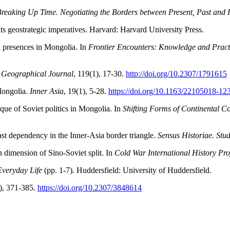
reaking Up Time. Negotiating the Borders between Present, Past and 
s geostrategic imperatives. Harvard: Harvard University Press.
n presences in Mongolia. In
Frontier Encounters: Knowledge and Pract
 Geographical Journal
, 119(1), 17-30.
http://doi.org/10.2307/1791615
 Mongolia.
Inner Asia
, 19(1), 5-28.
https://doi.org/10.1163/22105018-1
que of Soviet politics in Mongolia. In
Shifting Forms of Continental C
ast dependency in the Inner-Asia border triangle.
Sensus Historiae. Stud
 dimension of Sino-Soviet split. In
Cold War International History Pro
veryday Life
(pp. 1-7)
.
Huddersfield: University of Huddersfield.
3), 371-385.
https://doi.org/10.2307/3848614