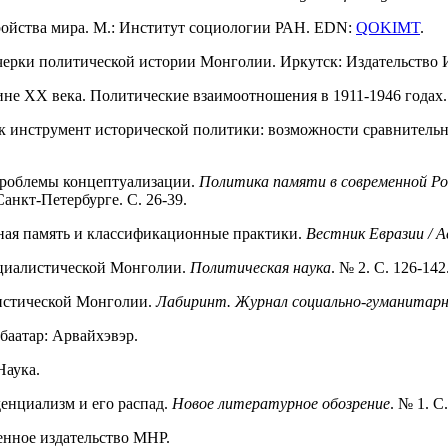
ройства мира. М.: Институт социологии РАН. EDN:
QOKIMT
.
черки политической истории Монголии. Иркутск: Издательство 
ине ХХ века. Политические взаимоотношения в 1911-1946 годах.
 инструмент исторической политики: возможности сравнительн
проблемы концептуализации.
Политика памяти в современной Р
анкт-Петербурге. С. 26-39.
вная память и классификационные практики.
Вестник Евразии / Ac
оциалистической Монголии.
Политическая наука
. № 2. С. 126-142
листической Монголии.
Лабиринт. Журнал социально-гуманитарн
баатар: Арвайхэвэр.
Наука.
енциализм и его распад.
Новое литературное обозрение
. № 1. С
енное издательство МНР.