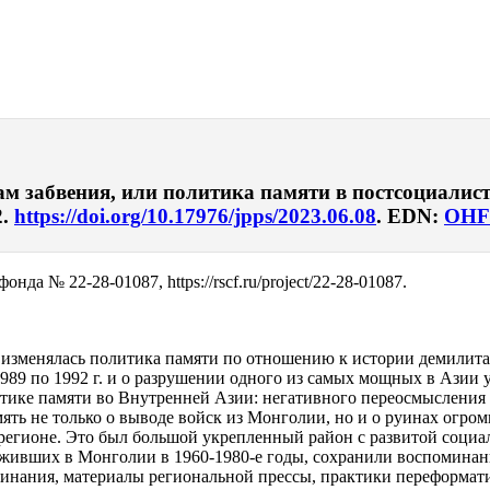
ам забвения, или политика памяти в постсоциалист
2.
https://doi.org/10.17976/jpps/2023.06.08
. EDN:
OHF
да № 22-28-01087, https://rscf.ru/project/22-28-01087.
и изменялась политика памяти по отношению к истории демилит
989 по 1992 г. и о разрушении одного из самых мощных в Азии 
тике памяти во Внутренней Азии: негативного переосмысления 
ть не только о выводе войск из Монголии, но и о руинах огром
м регионе. Это был большой укрепленный район с развитой соци
уживших в Монголии в 1960-1980‑е годы, сохранили воспоминан
нания, материалы региональной прессы, практики переформатир